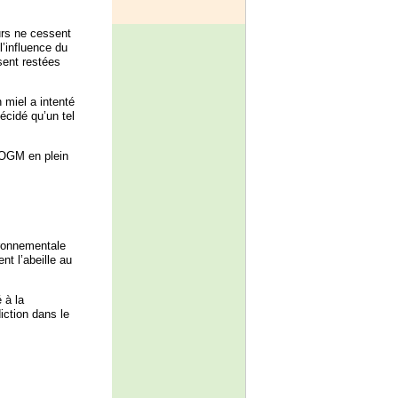
urs ne cessent
l’influence du
sent restées
miel a intenté
écidé qu’un tel
d’OGM en plein
ronnementale
t l’abeille au
 à la
iction dans le