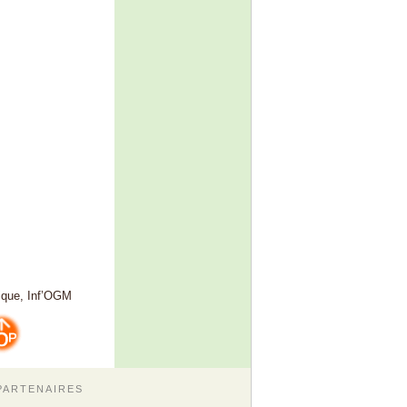
fique, Inf’OGM
PARTENAIRES