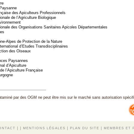
re
 Paysanne
nçaise des Apiculteurs Professionnels
onale de l’Agriculture Biologique
vironnement
ionale des Organisations Sanitaires Apicoles Départementales
res
ne-Alpes de Protection de la Nature
rnational d’Etudes Transdisciplinaires
ction des Oiseaux
ces Paysannes
al d’Apiculture
de l’Apiculture Française
ourgogne
ntaminé par des OGM ne peut être mis sur le marché sans autorisation spéci
| |
|
|
ONTACT
MENTIONS LÉGALES
PLAN DU SITE
MEMBRES ET 