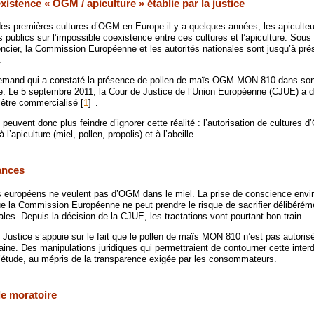
xistence « OGM / apiculture » établie par la justice
 des premières cultures d’OGM en Europe il y a quelques années, les apiculte
rs publics sur l’impossible coexistence entre ces cultures et l’apiculture. Sous 
ier, la Commission Européenne et les autorités nationales sont jusqu’à pré
.
llemand qui a constaté la présence de pollen de maïs OGM MON 810 dans son 
ce. Le 5 septembre 2011, la Cour de Justice de l’Union Européenne (CJUE) a d
 être commercialisé
[
1
]
.
euvent donc plus feindre d’ignorer cette réalité : l’autorisation de cultures 
 l’apiculture (miel, pollen, propolis) et à l’abeille.
ances
européens ne veulent pas d’OGM dans le miel. La prise de conscience envi
ue la Commission Européenne ne peut prendre le risque de sacrifier délibérémen
nales. Depuis la décision de la CJUE, les tractations vont pourtant bon train.
e Justice s’appuie sur le fait que le pollen de maïs MON 810 n’est pas autorisé
e. Des manipulations juridiques qui permettraient de contourner cette interd
l’étude, au mépris de la transparence exigée par les consommateurs.
le moratoire