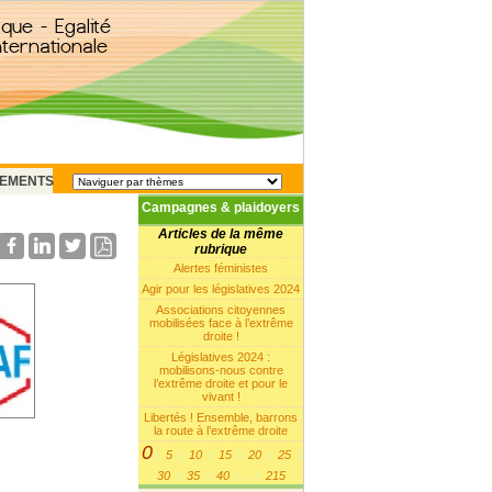
EMENTS
Campagnes & plaidoyers
Articles de la même
rubrique
Alertes féministes
Agir pour les législatives 2024
Associations citoyennes
mobilisées face à l’extrême
droite !
Législatives 2024 :
mobilisons-nous contre
l’extrême droite et pour le
vivant !
Libertés ! Ensemble, barrons
la route à l’extrême droite
0
5
10
15
20
25
|
|
|
|
|
|
30
35
40
215
|
|
|
...
|