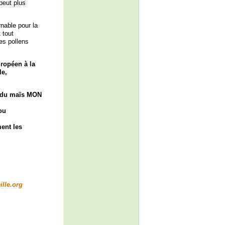
peut plus
rnable pour la
 tout
es pollens
ropéen à la
le,
p du maïs MON
ou
ent les
lle.org