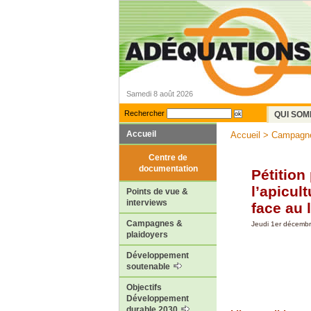
Samedi 8 août 2026
Rechercher
QUI SOM
Accueil
Accueil
>
Campagne
Centre de
documentation
Pétition
l’apicul
Points de vue &
interviews
face au
Campagnes &
Jeudi 1er décemb
plaidoyers
Développement
soutenable
Objectifs
Développement
durable 2030