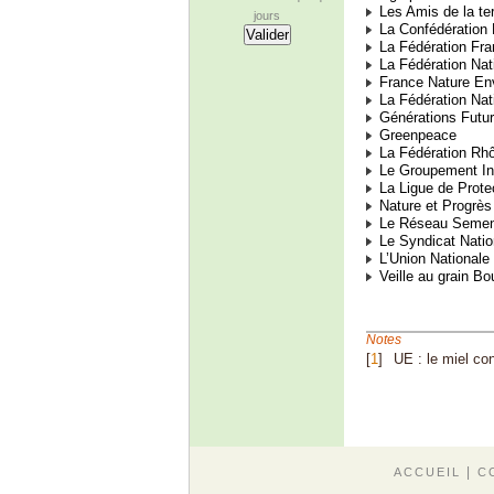
Les Amis de la ter
jours
La Confédération
La Fédération Fra
La Fédération Nati
France Nature En
La Fédération Nat
Générations Futu
Greenpeace
La Fédération Rhô
Le Groupement Inte
La Ligue de Prote
Nature et Progrès
Le Réseau Semen
Le Syndicat Nation
L’Union Nationale 
Veille au grain B
Notes
[
1
]
UE : le miel co
|
ACCUEIL
C