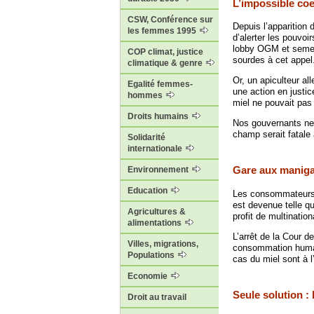
L’impossible coe
CSW, Conférence sur
Depuis l’apparition
les femmes 1995
d’alerter les pouvoi
lobby OGM et semenc
COP climat, justice
sourdes à cet appel
climatique & genre
Or, un apiculteur a
Egalité femmes-
une action en justi
hommes
miel ne pouvait pas
Droits humains
Nos gouvernants ne p
champ serait fatale à
Solidarité
internationale
Gare aux manig
Environnement
Education
Les consommateurs 
est devenue telle q
Agricultures &
profit de multinatio
alimentations
L’arrêt de la Cour d
Villes, migrations,
consommation humain
Populations
cas du miel sont à 
Economie
Seule solution : 
Droit au travail