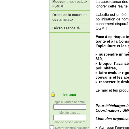
La coexistence des 
Mouvements sociaux,
ignorer cette réalité.
FSM
L’abeille est un élé
Droits de la nature et
pollinisation de nom
des animaux
bonnement disparaît
OGM !
Décroissance
Face à ce risque 
Santé et à la Cons
l’apiculture et les
suspendre imméd
810,
bloquer l’avancé
pollinifères,
faire évaluer ri
couvains et les abe
respecter le dro
Le miel et les produ
Intranet
Login ou adresse email :
Pour télécharger la
Coordination : UNA
Mot de passe :
Liste des organisat
mot de passe oublié ?
Agir pour l’envir
Rester identifié quelques