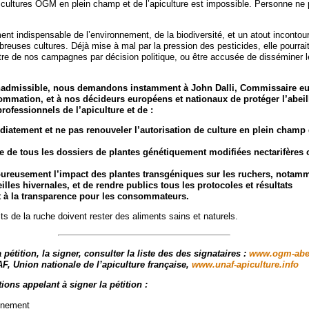
cultures OGM en plein champ et de l’apiculture est impossible. Personne ne 
ment indispensable de l’environnement, de la biodiversité, et un atout incontou
breuses cultures. Déjà mise à mal par la pression des pesticides, elle pourrait
re de nos campagnes par décision politique, ou être accusée de disséminer l
inadmissible, nous demandons instamment à John Dalli, Commissaire eu
ommation, et à nos décideurs européens et nationaux de protéger l’abeil
 professionnels de l’apiculture et de :
iatement et ne pas renouveler l’autorisation de culture en plein cham
e de tous les dossiers de plantes génétiquement modifiées nectarifères 
goureusement l’impact des plantes transgéniques sur les ruchers, notamm
illes hivernales, et de rendre publics tous les protocoles et résultats
it à la transparence pour les consommateurs.
its de la ruche doivent rester des aliments sains et naturels.
 pétition, la signer, consulter la liste des des signataires :
www.ogm-abei
F, Union nationale de l’apiculture française,
www.unaf-apiculture.info
ions appelant à signer la pétition :
onnement