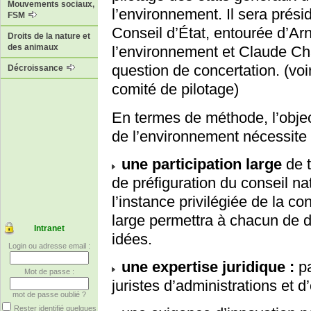
Mouvements sociaux,
l’environnement. Il sera pré
FSM
Conseil d’État, entourée d’A
Droits de la nature et
des animaux
l’environnement et Claude Cha
question de concertation. (vo
Décroissance
comité de pilotage)
En termes de méthode, l’objec
de l’environnement nécessite à
une participation large
de t
de préfiguration du conseil na
l’instance privilégiée de la c
large permettra à chacun de d
Intranet
idées.
Login ou adresse email :
une expertise juridique :
pa
Mot de passe :
juristes d’administrations et d
mot de passe oublié ?
Rester identifié quelques