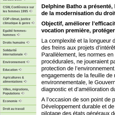
Delphine Batho a présenté, l
CSW, Conférence sur
les femmes 1995
de la modernisation du droi
COP climat, justice
Objectif, améliorer l’effica
climatique & genre
vocation première, protéger
Egalité femmes-
hommes
La complexité et la longueur 
Droits humains
des freins aux projets d’intér
Solidarité
Parallèlement, les normes en
internationale
procédurales, ne joueraient p
Environnement
protection de l’environnemen
Education
engagements de la feuille de 
Agricultures &
environnementale, le Gouvern
alimentations
diagnostic et d’amélioration d
Villes, migrations,
Populations
A l’occasion de son point de p
Economie
Développement durable et de l
Droit au travail
pilotage des états généraux d