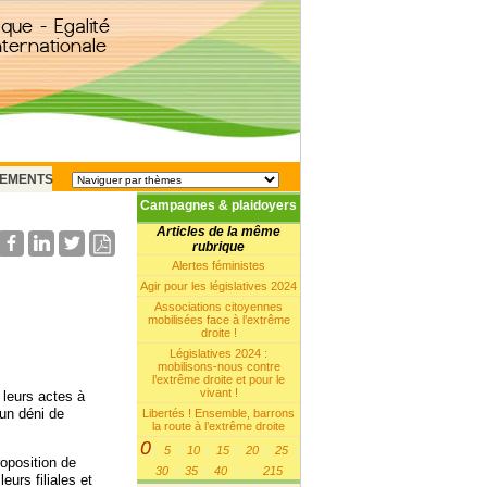
EMENTS
Campagnes & plaidoyers
Articles de la même
rubrique
Alertes féministes
Agir pour les législatives 2024
Associations citoyennes
mobilisées face à l’extrême
droite !
Législatives 2024 :
mobilisons-nous contre
l’extrême droite et pour le
vivant !
 leurs actes à
 un déni de
Libertés ! Ensemble, barrons
la route à l’extrême droite
0
5
10
15
20
25
|
|
|
|
|
|
roposition de
30
35
40
215
|
|
|
...
|
eurs filiales et