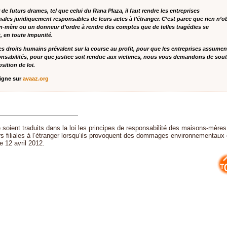
 de futurs drames, tel que celui du Rana Plaza, il faut rendre les entreprises
nales juridiquement responsables de leurs actes à l’étranger. C’est parce que rien n’o
-mère ou un donneur d’ordre à rendre des comptes que de telles tragédies se
, en toute impunité.
es droits humains prévalent sur la course au profit, pour que les entreprises assumen
onsabilités, pour que justice soit rendue aux victimes, nous vous demandons de sout
sition de loi.
ligne sur
avaaz.org
 soient traduits dans la loi les principes de responsabilité des maisons-mères
s filiales à l’étranger lorsqu’ils provoquent des dommages environnementaux e
e 12 avril 2012.