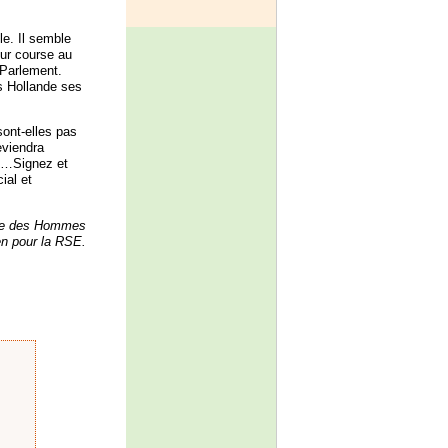
le. Il semble
eur course au
 Parlement.
s Hollande ses
ont-elles pas
eviendra
ge…Signez et
ial et
erre des Hommes
n pour la RSE.