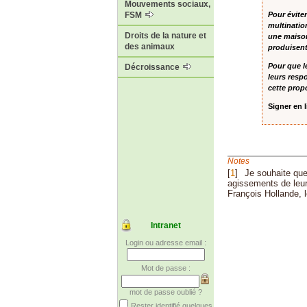
Mouvements sociaux,
Pour éviter
FSM
multinatio
Droits de la nature et
une maison
des animaux
produisent
Pour que l
Décroissance
leurs resp
cette propo
Signer en 
Notes
[
1
]
Je souhaite que
agissements de leur
François Hollande, l
Intranet
Login ou adresse email :
Mot de passe :
mot de passe oublié ?
Rester identifié quelques