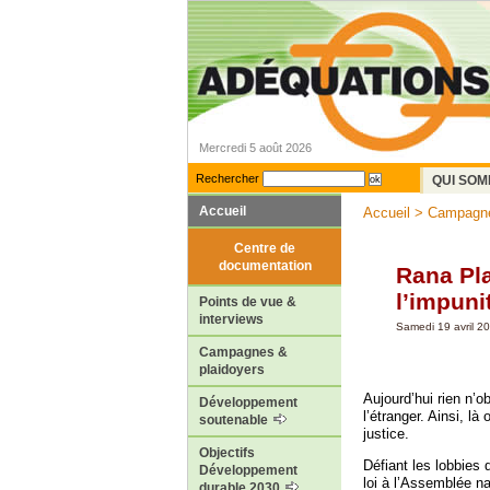
Mercredi 5 août 2026
Rechercher
QUI SOM
Accueil
Accueil
>
Campagne
Centre de
documentation
Rana Pla
l’impuni
Points de vue &
interviews
Samedi 19 avril 2
Campagnes &
plaidoyers
Aujourd’hui rien n’
Développement
l’étranger. Ainsi, l
soutenable
justice.
Objectifs
Défiant les lobbies
Développement
loi à l’Assemblée na
durable 2030