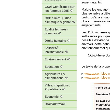
sous-traitants.
CSW, Conférence sur
Malgré les engagem
les femmes 1995
plus sensible à défe
profit, qu’à la situ
COP climat, justice
Une immense vague d
climatique & genre
engagements.
Egalité femmes-
Les 1138 victimes q
hommes
suffisantes pour que
possible d’éviter d
Droits humains
envoyez cette pétit
environnemental qui
Solidarité
internationale
CCFD-Terre Soli
Environnement
Le texte de la propos
Education
www.assemblee-nat
Agricultures &
www.assemblee-nat
alimentations
Villes, migrations,
Texte de la
Populations
Monsieur l
Economie
en tant qu
Droit au travail
multinatio
parlementai