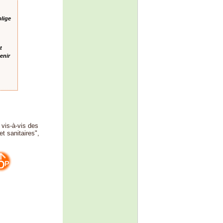
blige
t
enir
 vis-à-vis des
t sanitaires",