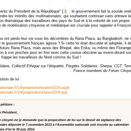
ents du Président de la République"
[
1
]
, le gouvernement fait la sourde oreil
ndre les intérêts des multinationales, qui souhaitent continuer sans entrave l
ation dramatique des travailleurs des pays du Sud et à la volonté de son propre
e mobilisation citoyenne et médiatique est cruciale pour rappeler à Françoi
ui ont perdu leur vie sous les décombres du Rana Plaza, au Bangladesh, ne s
 le gouvernement français agisse ? Si cette loi était discutée et adoptée, il d
e futurs Rana Plaza, mais aussi des Bhopal, des Erika, ou même des Floran
ion à vos proches pour en finir avec cette course obscène au moins-disant soc
 frappe les travailleurs du Nord comme du Sud !
daire, Collectif Ethique sur l’étiquette, Peuples Solidaires, Sherpa, CGT, T
France membres du Forum Citoye
ition de loi :
ionale.fr/14/propositions/pion1524.aspè
ionale.fr/14/propositions/pion1519.asp
 pétition :
e Président,
e citoyen-ne je demande que la proposition de loi sur le devoir de vigilance des
nales déposée le 7 novembre 2013 à l’Assemblée nationale soit inscrite au calendrier
re d’ici le 30 juin 2014.