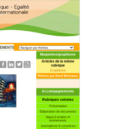
EMENTS
Maquettes/graphisme
Articles de la même
rubrique
Graphisme
Photos par René Bertramo
Accompagnements
Rubriques voisines
Présentation
Elaboration de documents
Appui à projets et
événements
Journalisme & conseil en