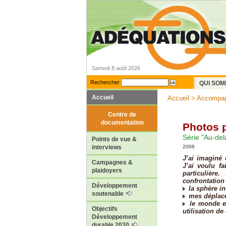
Samedi 8 août 2026
Rechercher
QUI SOM
Accueil
Accueil
>
Accompa
Centre de
documentation
Photos 
Série "Au-del
Points de vue &
2008
interviews
J’ai imaginé 
Campagnes &
J’ai voulu fa
plaidoyers
particulière
confrontation 
Développement
la sphère int
soutenable
mes déplace
le monde ext
Objectifs
utilisation de 
Développement
durable 2030