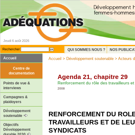
Jeudi 6 août 2026
Rechercher
QUI SOMMES NOUS ?
NOS PUBLICA
Accueil
Accueil
>
Développement soutenable
>
Acteurs 
Centre de
documentation
Agenda 21, chapitre 29
Renforcement du rôle des travailleurs et
Points de vue &
interviews
2008
Campagnes &
plaidoyers
Développement
RENFORCEMENT DU ROLE
soutenable
TRAVAILLEURS ET DE LE
Objectifs
SYNDICATS
Développement
durable 2030