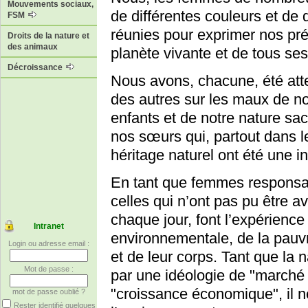
Mouvements sociaux,
de différentes couleurs et de
FSM
réunies pour exprimer nos pré
Droits de la nature et
des animaux
planète vivante et de tous s
Décroissance
Nous avons, chacune, été att
des autres sur les maux de no
enfants et de notre nature sa
nos sœurs qui, partout dans l
héritage naturel ont été une i
En tant que femmes responsab
celles qui n’ont pas pu être a
chaque jour, font l’expérience
Intranet
environnementale, de la pauvret
Login ou adresse email :
et de leur corps. Tant que la
Mot de passe :
par une idéologie de "marché l
"croissance économique", il n
mot de passe oublié ?
Rester identifié quelques