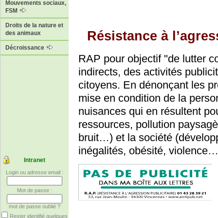
Mouvements sociaux,
FSM
Droits de la nature et
Résistance à l’agres
des animaux
Décroissance
RAP pour objectif "de lutter co
indirects, des activités public
citoyens. En dénonçant les pr
mise en condition de la perso
nuisances qui en résultent po
ressources, pollution paysagè
bruit…) et la société (dével
inégalités, obésité, violence…
Intranet
Login ou adresse email :
Mot de passe :
mot de passe oublié ?
Rester identifié quelques