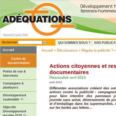
Samedi 8 août 2026
Rechercher
QUI SOMMES NOUS ?
NOS PUBLICA
Accueil
Accueil
>
Décroissance
>
Réguler la publicité ?
>
Centre de
documentation
Actions citoyennes et re
documentaires
Points de vue &
interviews
Réactualisé avril 2014
août 2010
Campagnes &
plaidoyers
Différentes associations crééent des out
actions contre la publicité : campagnes,
Développement
pour faire interdire des panneaux pub
soutenable
journée sans achat, déversements de pro
et d’emballage dans les supermarchés, a
Objectifs
sur les boites aux lettres...
Développement
durable 2030