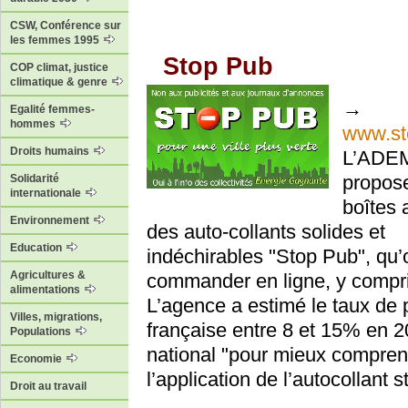
CSW, Conférence sur
les femmes 1995
Stop Pub
COP climat, justice
climatique & genre
→
Egalité femmes-
hommes
www.st
Droits humains
L’ADE
propose
Solidarité
internationale
boîtes 
Environnement
des auto-collants solides et
Education
indéchirables "Stop Pub", qu’
Agricultures &
commander en ligne, y compris
alimentations
L’agence a estimé le taux de p
Villes, migrations,
française entre 8 et 15% en 
Populations
national "pour mieux comprend
Economie
l’application de l’autocollant 
Droit au travail