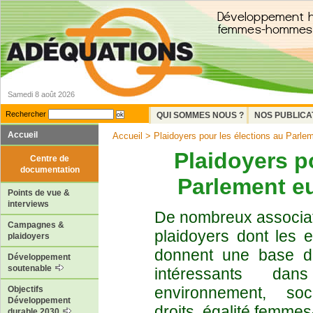
Samedi 8 août 2026
Rechercher
QUI SOMMES NOUS ?
NOS PUBLICA
Accueil
Accueil
> Plaidoyers pour les élections au Parlem
Plaidoyers p
Centre de
documentation
Parlement eu
Points de vue &
interviews
De nombreux associati
Campagnes &
plaidoyers dont les e
plaidoyers
donnent une base d’
Développement
soutenable
intéressants dan
environnement, socia
Objectifs
Développement
droits, égalité femme
durable 2030