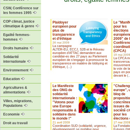
CSW, Conférence sur
les femmes 1995
COP climat, justice
Plaidoyer
Le "Manif
climatique & genre
européen pour
pour les
plus de
élections
transparence
européen
Egalité femmes-
et d’éthique
2009" de 
hommes
Conféren
26 mai 2009
La campagne
coordinat
Droits humains
ALTER-EU, ECCJ, S2B et le Réseau
(CPCA)
européen d’ATTAC demandent aux
19 mai 200
candidat-es des 27 pays au Parlement
Solidarité
La CPCA me
européen de s’engager à promouvoir la
internationale
transversau
transparence en matière de lobbying et
mouvement a
d’éthique, (...)
la voix de l
Environnement
pays en po
devant le (..
Education
Le Manifeste
"Challeng
Agricultures &
des ONG de
europe", 
alimentations
solidarité
blog de
internationale :
propositi
Villes, migrations,
"Votons pour
concrète
Populations
une Europe
issues de 
responsable &
société ci
solidaire dans
pour les
Economie
le monde !"
élections
21 avril 2009
17 mai 200
Droit au travail
Coordination SUD (solidarité, urgence,
La Fondatio
développement) se mobilise pour
Futures (htt