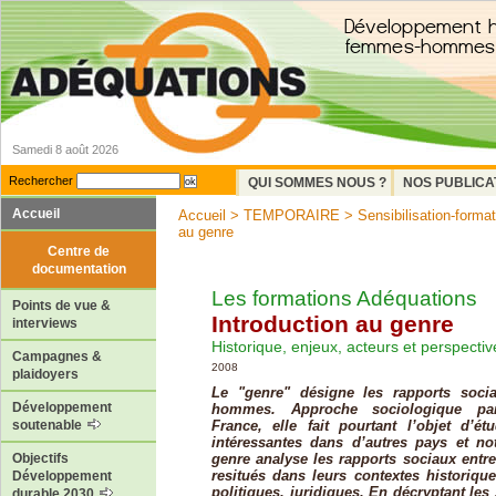
Samedi 8 août 2026
Rechercher
QUI SOMMES NOUS ?
NOS PUBLICA
Accueil
Accueil
>
TEMPORAIRE
>
Sensibilisation-format
au genre
Centre de
documentation
Les formations Adéquations
Points de vue &
Introduction au genre
interviews
Historique, enjeux, acteurs et perspectiv
Campagnes &
2008
plaidoyers
Le "genre" désigne les rapports soci
Développement
hommes. Approche sociologique pa
France, elle fait pourtant l’objet d’é
soutenable
intéressantes dans d’autres pays et 
genre analyse les rapports sociaux ent
Objectifs
resitués dans leurs contextes historique
Développement
politiques, juridiques. En décryptant les
durable 2030