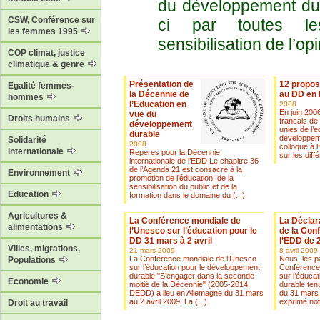
du développement dura
CSW, Conférence sur
ci par toutes le
les femmes 1995
sensibilisation de l’op
COP climat, justice
climatique & genre
Présentation de
12 proposi
Egalité femmes-
la Décennie de
au DD en 
hommes
l’Education en
2008
En juin 2006
vue du
Droits humains
francais de
développement
unies de l’e
durable
developpem
Solidarité
2008
colloque à 
internationale
Repères pour la Décennie
sur les diff
internationale de l’EDD Le chapitre 36
de l’Agenda 21 est consacré à la
Environnement
promotion de l’éducation, de la
sensibilisation du public et de la
Education
formation dans le domaine du (...)
Agricultures &
La Conférence mondiale de
La Déclar
alimentations
l’Unesco sur l’éducation pour le
de la Con
DD 31 mars à 2 avril
l’EDD de 
Villes, migrations,
21 mars 2009
8 avril 2009
La Conférence mondiale de l’Unesco
Nous, les pa
Populations
sur l’éducation pour le développement
Conférence
durable "S’engager dans la seconde
sur l’éduca
Economie
moitié de la Décennie" (2005-2014,
durable ten
DEDD) a lieu en Allemagne du 31 mars
du 31 mars 
au 2 avril 2009. La (...)
exprimé notr
Droit au travail