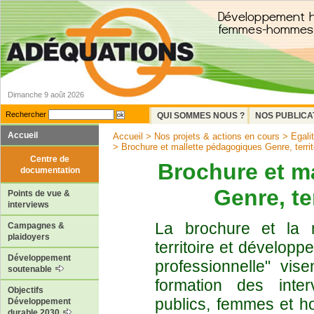
Dimanche 9 août 2026
Rechercher
QUI SOMMES NOUS ?
NOS PUBLICA
Accueil
Accueil
>
Nos projets & actions en cours
>
Egal
> Brochure et mallette pédagogiques Genre, territoi
Centre de
Brochure et m
documentation
Genre, te
Points de vue &
interviews
La brochure et la 
Campagnes &
plaidoyers
territoire et développe
Développement
professionnelle" vise
soutenable
formation des inte
Objectifs
publics, femmes et h
Développement
durable 2030