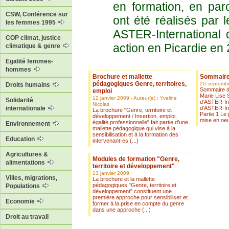
en formation, en parc
CSW, Conférence sur
ont été réalisés par 
les femmes 1995
ASTER-International 
COP climat, justice
action en Picardie en
climatique & genre
Egalité femmes-
hommes
Brochure et mallette
Sommaire 
pédagogiques Genre, territoires,
20 septemb
Droits humains
Sommaire de
emploi
Marie Lise 
12 janvier 2009 - Auteur(e) : Yveline
Solidarité
d’ASTER-Int
Nicolas
d’ASTER-Int
internationale
La brochure "Genre, territoire et
Partie 1 Le 
développement / Insertion, emploi,
mise en oeuv
égalité professionnelle" fait partie d’une
Environnement
mallette pédagogique qui vise à la
sensibilisation et à la formation des
Education
intervenant-es (...)
Agricultures &
Modules de formation "Genre,
alimentations
territoire et développement"
13 janvier 2009
Villes, migrations,
La brochure et la mallette
pédagogiques "Genre, territoire et
Populations
développement" constituent une
première approche pour sensibiliser et
Economie
former à la prise en compte du genre
dans une approche (...)
Droit au travail