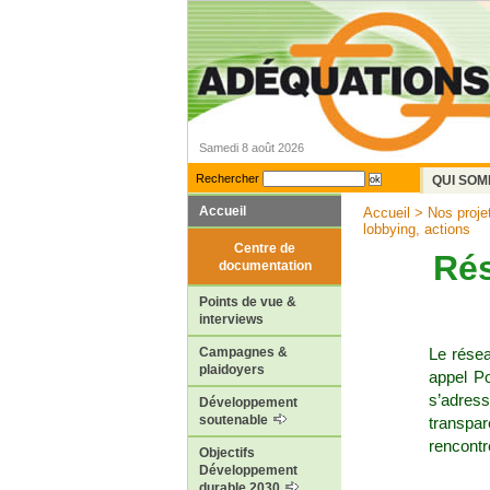
Samedi 8 août 2026
Rechercher
QUI SOM
Accueil
Accueil
>
Nos proje
lobbying, actions
Centre de
Rés
documentation
Points de vue &
interviews
Le résea
Campagnes &
plaidoyers
appel P
s’adress
Développement
soutenable
transpa
rencontr
Objectifs
Développement
durable 2030