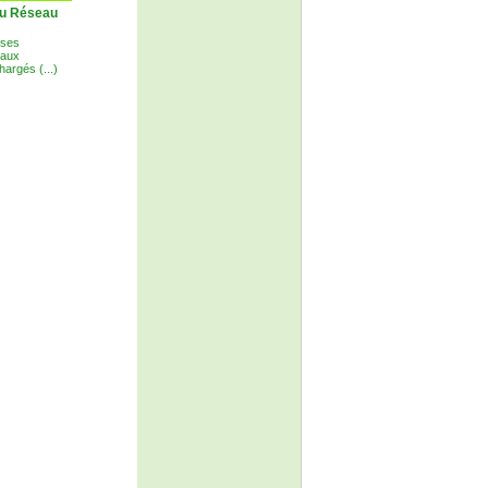
du Réseau
 ses
 aux
hargés (...)