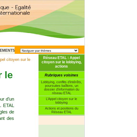
EMENTS
Réseau ETAL : Appel
el citoyen sur le
citoyen sur le lobbying,
actions
 le
Rubriques voisines
Lobbying, conflits d’intérêts,
poursuites baîllons, un
dossier d’information du
réseau ETAL
ur d’un
L’Appel citoyen sur le
lobbying
". ETAL
Actions et positions du
gles de
Réseau ETAL
ant des