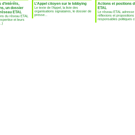
 d’intérêts,
L’Appel citoyen sur le lobbying
Actions et positions 
ns, un dossier
Le texte de l’Appel, la liste des
ETAL
organisations signataires, le dossier de
 réseau ETAL
Le réseau ETAL adresse
presse...
réflexions et propositions
ions du réseau ETAL
responsables politiques c
xpertise et leurs
..)