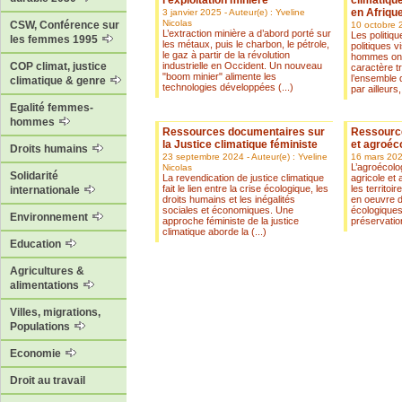
l’exploitation minière
climatique
en Afriqu
3 janvier 2025 - Auteur(e) : Yveline
Nicolas
CSW, Conférence sur
10 octobre 
L’extraction minière a d’abord porté sur
Les politiqu
les femmes 1995
les métaux, puis le charbon, le pétrole,
politiques v
le gaz à partir de la révolution
hommes ont
industrielle en Occident. Un nouveau
COP climat, justice
caractère t
"boom minier" alimente les
l’ensemble 
climatique & genre
technologies développées (...)
par ailleurs,
Egalité femmes-
hommes
Ressources documentaires sur
Ressourc
la Justice climatique féministe
et agroéc
Droits humains
23 septembre 2024 - Auteur(e) : Yveline
16 mars 20
L’agroécolo
Nicolas
Solidarité
La revendication de justice climatique
agricole et 
fait le lien entre la crise écologique, les
les territoi
internationale
droits humains et les inégalités
en oeuvre d
sociales et économiques. Une
écologiques,
Environnement
approche féministe de la justice
préservation
climatique aborde la (...)
Education
Agricultures &
alimentations
Villes, migrations,
Populations
Economie
Droit au travail