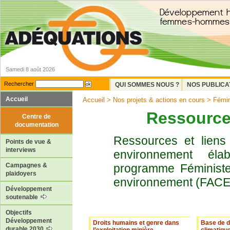
Samedi 8 août 2026
Rechercher
QUI SOMMES NOUS ?
NOS PUBLICA
Accueil
Accueil
>
Nos projets & actions en cours
>
Fémin
Ressource
Centre de
documentation
Ressources et liens 
Points de vue &
interviews
environnement él
programme Féministes
Campagnes &
plaidoyers
environnement (FACE
Développement
soutenable
Objectifs
Développement
Droits humains et genre dans
Base de d
durable 2030