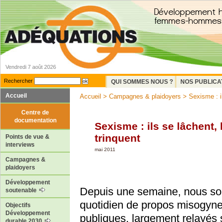
Vendredi 7 août 2026
Rechercher
QUI SOMMES NOUS ?
NOS PUBLICA
Accueil
Accueil
>
Campagnes & plaidoyers
> Sexisme : i
Centre de
documentation
Sexisme : ils se lâchent,
trinquent
Points de vue &
interviews
mai 2011
Campagnes &
plaidoyers
Développement
Depuis une semaine, nous so
soutenable
quotidien de propos misogyne
Objectifs
Développement
publiques, largement relayés 
durable 2030