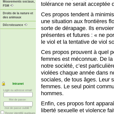
Mouvements sociaux,
tolérance ne serait acceptée d
FSM
Ces propos tendent à minimiser
Droits de la nature et
des animaux
une situation aux frontières f
Décroissance
sorte de dérapage. Ils envoi
présentes et futures : « ne po
le viol et la tentative de viol 
Ces propos prouvent à quel poi
femmes est méconnue. De la pa
notre société, c’est particuli
violées chaque année dans no
sociales, de tous âges. Leur 
Intranet
femmes. Le seul point commun
Login ou adresse email :
hommes.
Mot de passe :
Enfin, ces propos font apparaî
mot de passe oublié ?
liberté sexuelle et violence f
Rester identifié quelques