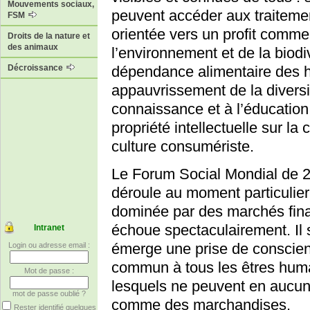
Mouvements sociaux,
peuvent accéder aux traiteme
FSM
orientée vers un profit commer
Droits de la nature et
des animaux
l’environnement et de la biodi
Décroissance
dépendance alimentaire des h
appauvrissement de la diversit
connaissance et à l’éducation
propriété intellectuelle sur l
culture consumériste.
Le Forum Social Mondial de 2
déroule au moment particulier 
dominée par des marchés finan
échoue spectaculairement. Il
Intranet
émerge une prise de conscienc
Login ou adresse email :
commun à tous les êtres huma
Mot de passe :
lesquels ne peuvent en aucun 
mot de passe oublié ?
comme des marchandises.
Rester identifié quelques