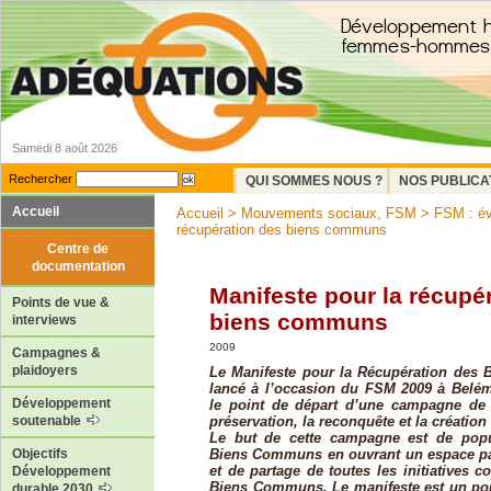
Samedi 8 août 2026
Rechercher
QUI SOMMES NOUS ?
NOS PUBLICA
Accueil
Accueil
>
Mouvements sociaux, FSM
>
FSM : év
récupération des biens communs
Centre de
documentation
Manifeste pour la récupé
Points de vue &
biens communs
interviews
2009
Campagnes &
plaidoyers
Le Manifeste pour la Récupération des
lancé à l’occasion du FSM 2009 à Belém
Développement
le point de départ d’une campagne de 
préservation, la reconquête et la créati
soutenable
Le but de cette campagne est de popu
Biens Communs en ouvrant un espace part
Objectifs
et de partage de toutes les initiatives c
Développement
Biens Communs. Le manifeste est un poi
durable 2030