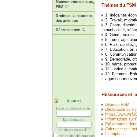
Mouvements sociaux,
Thèmes du FSM 
FSM
1. Inégalités éco
Droits de la nature et
2. Travail, migrati
des animaux
3. Caste, discrimi
intouchabilité, xéno
Décroissance
4. Genre, sexualité
5. Terre, agricultu
6. Paix, conflits,
7. Éducation, art e
8. Communication,
9. Démocratie, droi
10. santé, protect
11. justice climat
12. Femmes, Enfan
civique des mouveme
Ressources et li
Intranet
Bilan du FSM
Login ou adresse email :
Déclaration du Fo
https://www.wsf20
Informations sur l
Mot de passe :
Présentation déta
Calendrier des act
mot de passe oublié ?
Inscriptions
Rester identifié quelques