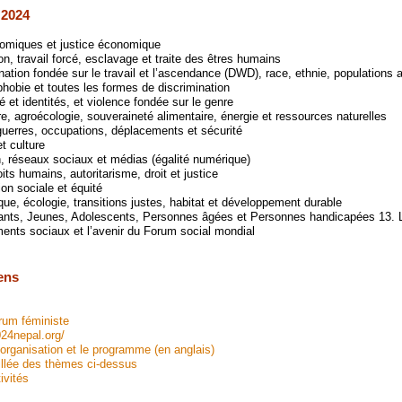
2024
nomiques et justice économique
on, travail forcé, esclavage et traite des êtres humains
nation fondée sur le travail et l’ascendance (DWD), race, ethnie, populations 
phobie et toutes les formes de discrimination
 et identités, et violence fondée sur le genre
re, agroécologie, souveraineté alimentaire, énergie et ressources naturelles
 guerres, occupations, déplacements et sécurité
t culture
 réseaux sociaux et médias (égalité numérique)
ts humains, autoritarisme, droit et justice
ion sociale et équité
ique, écologie, transitions justes, habitat et développement durable
ts, Jeunes, Adolescents, Personnes âgées et Personnes handicapées 13. 
nts sociaux et l’avenir du Forum social mondial
ens
rum féministe
24nepal.org/
’organisation et le programme (en anglais)
illée des thèmes ci-dessus
ivités