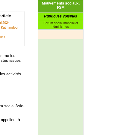
Mouvements sociaux,
FSM
article
Rubriques voisines
al 2024
Forum social mondial et
féminismes
à Katmandou,
 des
comme les
istes issues
les activités
m social Asie-
 appellent à