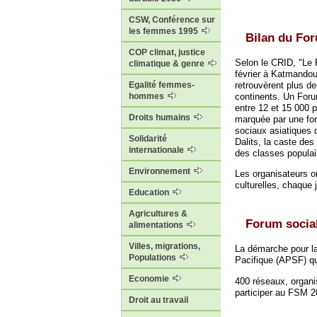
CSW, Conférence sur
les femmes 1995
Bilan du For
COP climat, justice
Selon le CRID, "Le 
climatique & genre
février à Katmandou
retrouvèrent plus d
Egalité femmes-
continents. Un Foru
hommes
entre 12 et 15 000 p
Droits humains
marquée par une fo
sociaux asiatiques 
Solidarité
Dalits, la caste des
internationale
des classes populai
Environnement
Les organisateurs on
culturelles, chaque 
Education
Agricultures &
Forum socia
alimentations
Villes, migrations,
La démarche pour la
Populations
Pacifique (APSF) qu
Economie
400 réseaux, organi
participer au FSM 2
Droit au travail