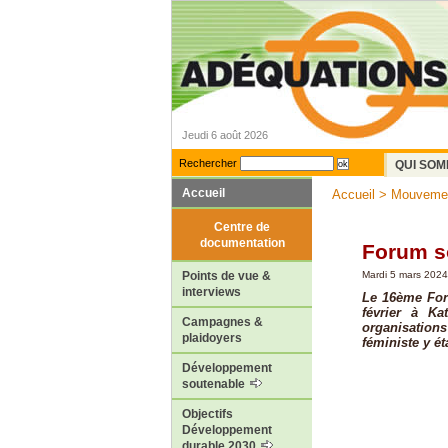
Jeudi 6 août 2026
Rechercher
QUI SOM
Accueil
Accueil
>
Mouvemen
Centre de
documentation
Forum s
Mardi 5 mars 2024
Points de vue &
interviews
Le 16ème For
février à K
Campagnes &
organisations
plaidoyers
féministe y ét
Développement
soutenable
Objectifs
Développement
durable 2030