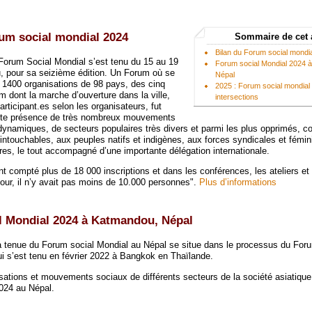
um social mondial 2024
Sommaire de cet 
Bilan du Forum social mondi
Forum Social Mondial s’est tenu du 15 au 19
Forum social Mondial 2024 
, pour sa seizième édition. Un Forum où se
Népal
e 1400 organisations de 98 pays, des cinq
2025 : Forum social mondial
m dont la marche d’ouverture dans la ville,
intersections
articipant.es selon les organisateurs, fut
rte présence de très nombreux mouvements
dynamiques, de secteurs populaires très divers et parmi les plus opprimés, 
 intouchables, aux peuples natifs et indigènes, aux forces syndicales et fémin
res, le tout accompagné d’une importante délégation internationale.
t compté plus de 18 000 inscriptions et dans les conférences, les ateliers et 
jour, il n’y avait pas moins de 10.000 personnes".
Plus d’informations
l Mondial 2024 à Katmandou, Népal
 tenue du Forum social Mondial au Népal se situe dans le processus du Foru
i s’est tenu en février 2022 à Bangkok en Thaïlande.
sations et mouvements sociaux de différents secteurs de la société asiatique
024 au Népal.