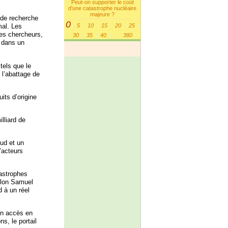
Peut-on supporter le coût
d’une catastrophe nucléaire
majeure ?
s de recherche
0
5
10
15
20
25
mal. Les
|
|
|
|
|
|
 les chercheurs,
30
35
40
380
|
|
|
...
|
O dans un
tels que le
 l’abattage de
its d’origine
lliard de
ud et un
’acteurs
tastrophes
elon Samuel
d à un réel
un accès en
s, le portail