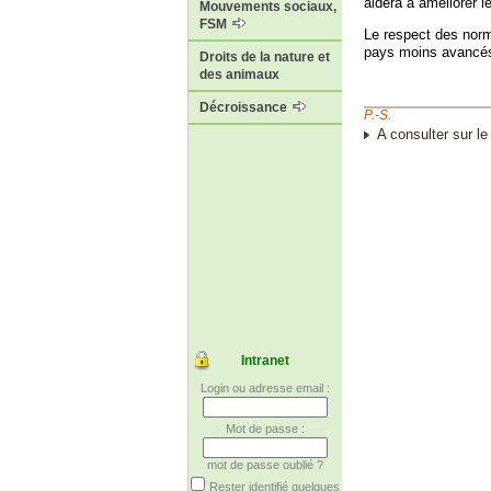
aidera à améliorer l
Mouvements sociaux,
FSM
Le respect des norm
pays moins avancé
Droits de la nature et
des animaux
Décroissance
P.-S.
A consulter sur le
Intranet
Login ou adresse email :
Mot de passe :
mot de passe oublié ?
Rester identifié quelques