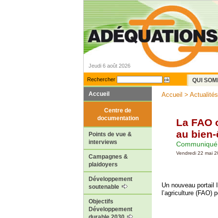
Jeudi 6 août 2026
Rechercher
QUI SOM
Accueil
Accueil
>
Actualités
Centre de
documentation
La FAO o
au bien-
Points de vue &
interviews
Communiqué 
Vendredi 22 mai 
Campagnes &
plaidoyers
Développement
Un nouveau portail I
soutenable
l’agriculture (FAO) 
Objectifs
Développement
durable 2030