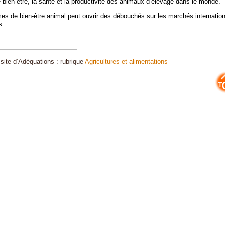
e bien-être, la santé et la productivité des animaux d’élevage dans le monde.
es de bien-être animal peut ouvrir des débouchés sur les marchés internatio
s.
 site d’Adéquations : rubrique
Agricultures et alimentations