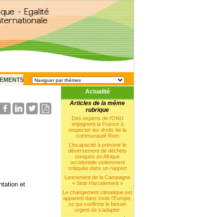
EMENTS
Actualité
Articles de la même
rubrique
Des experts de l’ONU
enjoignent la France à
respecter les droits de la
communauté Rom
L’incapacité à prévenir le
déversement de déchets
toxiques en Afrique
occidentale violemment
critiquée dans un rapport
Lancement de la Campagne
« Stop Harcelement »
ntation et
Le changement climatique est
apparent dans toute l’Europe,
ce qui confirme le besoin
urgent de s’adapter