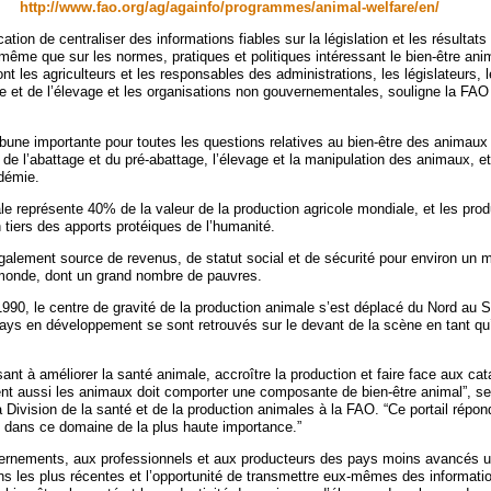
http://www.fao.org/ag/againfo/programmes/animal-welfare/en/
cation de centraliser des informations fiables sur la législation et les résultat
même que sur les normes, pratiques et politiques intéressant le bien-être ani
sont les agriculteurs et les responsables des administrations, les législateurs,
ire et de l’élevage et les organisations non gouvernementales, souligne la FA
ribune importante pour toutes les questions relatives au bien-être des animaux 
n de l’abattage et du pré-abattage, l’élevage et la manipulation des animaux, et
démie.
e représente 40% de la valeur de la production agricole mondiale, et les produ
 tiers des apports protéiques de l’humanité.
alement source de revenus, de statut social et de sécurité pour environ un mi
monde, dont un grand nombre de pauvres.
990, le centre de gravité de la production animale s’est déplacé du Nord au S
ays en développement se sont retrouvés sur le devant de la scène en tant qu
nt à améliorer la santé animale, accroître la production et faire face aux ca
pent aussi les animaux doit comporter une composante de bien-être animal”, s
la Division de la santé et de la production animales à la FAO. “Ce portail répon
n dans ce domaine de la plus haute importance.”
vernements, aux professionnels et aux producteurs des pays moins avancés 
ns les plus récentes et l’opportunité de transmettre eux-mêmes des information