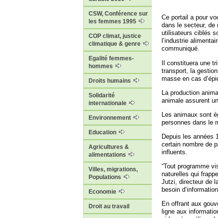
CSW, Conférence sur
Ce portail a pour vo
les femmes 1995
dans le secteur, de 
utilisateurs ciblés 
COP climat, justice
l’industrie alimenta
climatique & genre
communiqué.
Egalité femmes-
Il constituera une t
hommes
transport, la gestio
masse en cas d’épi
Droits humains
La production animal
Solidarité
animale assurent un
internationale
Les animaux sont ég
Environnement
personnes dans le 
Education
Depuis les années 1
certain nombre de p
Agricultures &
influents.
alimentations
“Tout programme visa
Villes, migrations,
naturelles qui frap
Populations
Jutzi, directeur de 
besoin d’informatio
Economie
En offrant aux gou
Droit au travail
ligne aux informatio