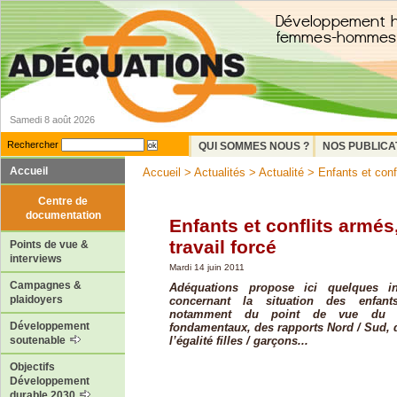
Samedi 8 août 2026
Rechercher
QUI SOMMES NOUS ?
NOS PUBLICA
Accueil
Accueil
>
Actualités
>
Actualité
> Enfants et confli
Centre de
documentation
Enfants et conflits armés
travail forcé
Points de vue &
interviews
Mardi 14 juin 2011
Campagnes &
Adéquations propose ici quelques in
plaidoyers
concernant la situation des enfa
notamment du point de vue du r
Développement
fondamentaux, des rapports Nord / Sud, d
l’égalité filles / garçons...
soutenable
Objectifs
Développement
durable 2030