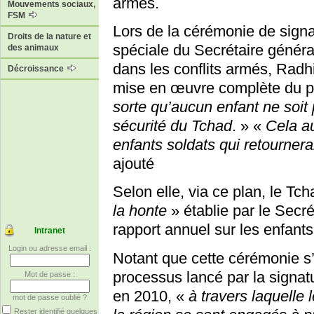
armés.
Mouvements sociaux,
FSM
Lors de la cérémonie de sign
Droits de la nature et
spéciale du Secrétaire généra
des animaux
dans les conflits armés, Rad
Décroissance
mise en œuvre complète du pl
sorte qu’aucun enfant ne soit
sécurité du Tchad
. » «
Cela au
enfants soldats qui retournera
ajouté
Selon elle, via ce plan, le Tch
la honte
» établie par le Secr
rapport annuel sur les enfants 
Intranet
Login ou adresse email :
Notant que cette cérémonie s’i
processus lancé par la signa
Mot de passe :
en 2010, «
à travers laquelle
mot de passe oublié ?
Rester identifié quelques