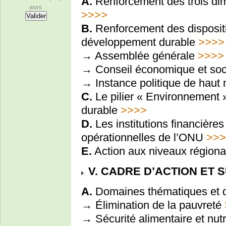
A.
Renforcement des trois di
jours
>>>>
B.
Renforcement des disposit
développement durable
>>>>
→ Assemblée générale
>>>>
→ Conseil économique et soc
→ Instance politique de haut
C.
Le pilier « Environnement 
durable
>>>>
D.
Les institutions financières 
opérationnelles de l’ONU
>>>
E.
Action aux niveaux régional,
V. CADRE D’ACTION ET S
A.
Domaines thématiques et q
→ Élimination de la pauvreté
→ Sécurité alimentaire et nutr