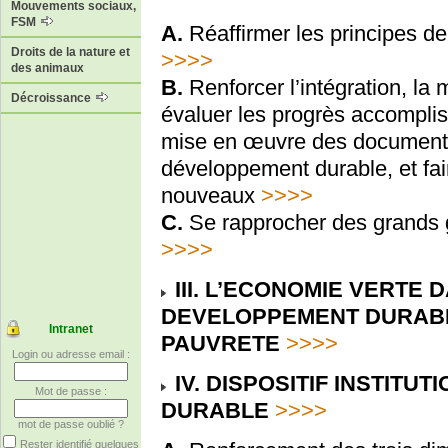
Mouvements sociaux,
FSM
A.
Réaffirmer les principes de
Droits de la nature et
>>>>
des animaux
B.
Renforcer l’intégration, la
Décroissance
évaluer les progrès accomplis
mise en œuvre des documents
développement durable, et fai
nouveaux
>>>>
C.
Se rapprocher des grands g
>>>>
III. L’ECONOMIE VERTE
DEVELOPPEMENT DURABLE
Intranet
PAUVRETE
>>>>
Login ou adresse email :
IV. DISPOSITIF INSTIT
Mot de passe :
DURABLE
>>>>
mot de passe oublié ?
Rester identifié quelques