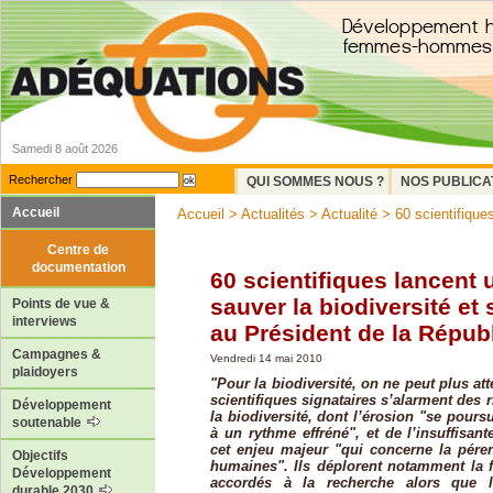
Samedi 8 août 2026
Rechercher
QUI SOMMES NOUS ?
NOS PUBLICA
Accueil
Accueil
>
Actualités
>
Actualité
> 60 scientifiques
Centre de
documentation
60 scientifiques lancent 
sauver la biodiversité et
Points de vue &
interviews
au Président de la Répub
Campagnes &
Vendredi 14 mai 2010
plaidoyers
"Pour la biodiversité, on ne peut plus att
scientifiques signataires s’alarment des 
Développement
la biodiversité, dont l’érosion "se pours
soutenable
à un rythme effréné", et de l’insuffisan
cet enjeu majeur "qui concerne la pére
Objectifs
humaines". Ils déplorent notamment la 
Développement
accordés à la recherche alors que la
durable 2030