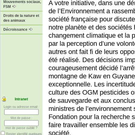
A votre initiative, dans une 
Mouvements sociaux,
FSM
de l’Environnement a rassemb
Droits de la nature et
société française pour discute
des animaux
notre planète et des sociétés
Décroissance
changement climatique et la p
par la perception d’une volon
autres ont fait fi de leurs op
été réalisé. Des décisions imp
courageusement décidé l’arrêt
montagne de Kaw en Guyane, 
exceptionnelle. Les incertitu
culture des OGM pesticides on
de sauvegarde et aux conclus
Intranet
ministres de l’environnement
Login ou adresse email :
Fondation pour la recherche su
Mot de passe :
faire travailler ensemble les d
mot de passe oublié ?
société.
Rester identifié quelques