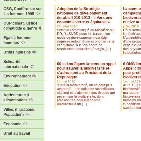
Adoption de la Stratégie
Lancement
CSW, Conférence sur
nationale de développement
campagne
les femmes 1995
durable 2010-2013 : « Vers une
biodiversi
économie verte et équitable »
cultive au
COP climat, justice
27 juillet 2010
juillet 2010
climatique & genre
Selon le communiqué du Ministère du
Deux semai
DD, "la SNDD pose les bases d’un
le dépôt au
mode de développement durable
l’Assemblée
Egalité femmes-
organisé autour d’une économie verte
d’une propos
hommes
et équitable, à la fois sobre en
végétale vis
ressources naturelles (énergie, (...)
des paysan
Droits humains
industrielles,
Solidarité
60 scientifiques lancent un appel
6 ONG lan
internationale
pour sauver la biodiversité et
Appel cit
s’adressent au Président de la
pour proté
Environnement
République
biodiversi
14 mai 2010
1er mai 201
"Pour la biodiversité, on ne peut plus
APPEL CIT
Education
attendre"... Les soixante scientifiques
biodiversité
signataires s’alarment des risques qui
ma nature !
Agricultures &
pèsent sur la biodiversité, dont
biodiversité
alimentations
l’érosion "se poursuit encore
humains réu
aujourd’hui à un (...)
la condition
santé et not
Villes, migrations,
Populations
Economie
Droit au travail