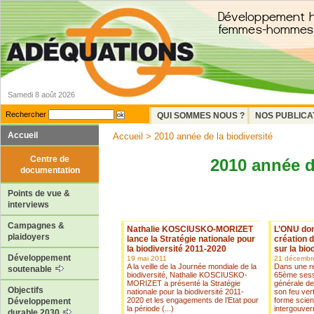
Samedi 8 août 2026
Rechercher
QUI SOMMES NOUS ?
NOS PUBLICA
Accueil
Accueil
> 2010 année de la biodiversité
Centre de
2010 année d
documentation
Points de vue &
interviews
Campagnes &
Nathalie KOSCIUSKO-MORIZET
L’ONU donn
plaidoyers
lance la Stratégie nationale pour
création 
la biodiversité 2011-2020
sur la bio
Développement
19 mai 2011
21 décembr
A la veille de la Journée mondiale de la
Dans une ré
soutenable
biodiversité, Nathalie KOSCIUSKO-
65ème sess
MORIZET a présenté la Stratégie
générale de
Objectifs
nationale pour la biodiversité 2011-
son feu vert
2020 et les engagements de l’Etat pour
forme scient
Développement
la période (...)
intergouvern
durable 2030