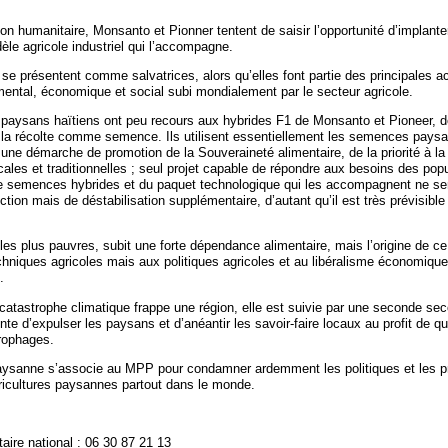
on humanitaire, Monsanto et Pionner tentent de saisir l’opportunité d’implante
le agricole industriel qui l’accompagne.
se présentent comme salvatrices, alors qu’elles font partie des principales a
ental, économique et social subi mondialement par le secteur agricole.
 paysans haïtiens ont peu recours aux hybrides F1 de Monsanto et Pioneer, do
r la récolte comme semence. Ils utilisent essentiellement les semences pays
 une démarche de promotion de la Souveraineté alimentaire, de la priorité à la
les et traditionnelles ; seul projet capable de répondre aux besoins des popu
e semences hybrides et du paquet technologique qui les accompagnent ne se
ction mais de déstabilisation supplémentaire, d’autant qu’il est très prévisibl
 les plus pauvres, subit une forte dépendance alimentaire, mais l’origine de c
chniques agricoles mais aux politiques agricoles et au libéralisme économiqu
.
catastrophe climatique frappe une région, elle est suivie par une seconde se
ente d’expulser les paysans et d’anéantir les savoir-faire locaux au profit de q
rophages.
aysanne s’associe au MPP pour condamner ardemment les politiques et les p
ricultures paysannes partout dans le monde.
aire national : 06 30 87 21 13