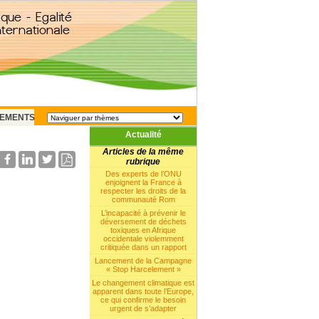
EMENTS
Actualité
Articles de la même
rubrique
Des experts de l’ONU
enjoignent la France à
respecter les droits de la
communauté Rom
L’incapacité à prévenir le
déversement de déchets
toxiques en Afrique
occidentale violemment
critiquée dans un rapport
Lancement de la Campagne
« Stop Harcelement »
Le changement climatique est
apparent dans toute l’Europe,
ce qui confirme le besoin
urgent de s’adapter