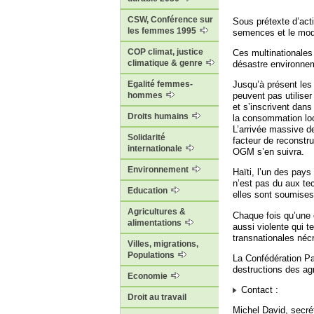
CSW, Conférence sur
Sous prétexte d’acti
les femmes 1995
semences et le modè
COP climat, justice
Ces multinationales 
climatique & genre
désastre environnem
Egalité femmes-
Jusqu’à présent les
hommes
peuvent pas utilise
et s’inscrivent dans
Droits humains
la consommation loca
L’arrivée massive d
Solidarité
facteur de reconstru
internationale
OGM s’en suivra.
Environnement
Haïti, l’un des pays
n’est pas du aux te
Education
elles sont soumises
Agricultures &
Chaque fois qu’une 
alimentations
aussi violente qui t
transnationales néc
Villes, migrations,
Populations
La Confédération P
destructions des ag
Economie
Contact :
Droit au travail
Michel David, secrét