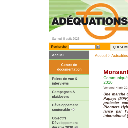
Samedi 8 août 2026
Rechercher
QUI SOM
Accueil
Accueil
>
Actualités
Centre de
documentation
Monsanto
Communiqué d
Points de vue &
2010
interviews
Vendredi 4 juin 2
Campagnes &
Une marche d
plaidoyers
Papaye (MPP) 
protester c
Développement
Pionners Hybr
soutenable
lancé par l
international 
Objectifs
Développement
durable 2030