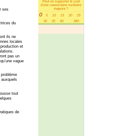
Peut-on supporter le coût
d’une catastrophe nucléaire
majeure ?
r ses
0
5
10
15
20
25
|
|
|
|
|
|
30
35
40
380
|
|
|
...
|
ctrices du
nt ils ne
annes locales
 production et
lations.
ront pas un
e qu’une vague
e problème
e auxquels
cousse tout
uelques
ratiques de