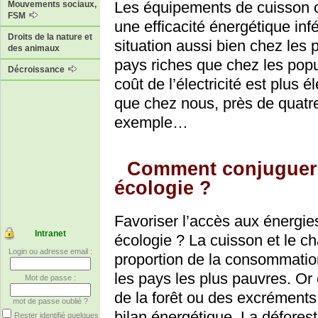
Les équipements de cuisson o
Mouvements sociaux,
FSM
une efficacité énergétique inf
Droits de la nature et
situation aussi bien chez les 
des animaux
pays riches que chez les pop
Décroissance
coût de l’électricité est plu
que chez nous, près de quatre 
exemple…
Comment conjuguer 
écologie ?
Favoriser l’accès aux énergie
Intranet
écologie ? La cuisson et le c
Login ou adresse email :
proportion de la consommatio
les pays les plus pauvres. Or 
Mot de passe :
de la forêt ou des excrément
mot de passe oublié ?
bilan énergétique. La défores
Rester identifié quelques