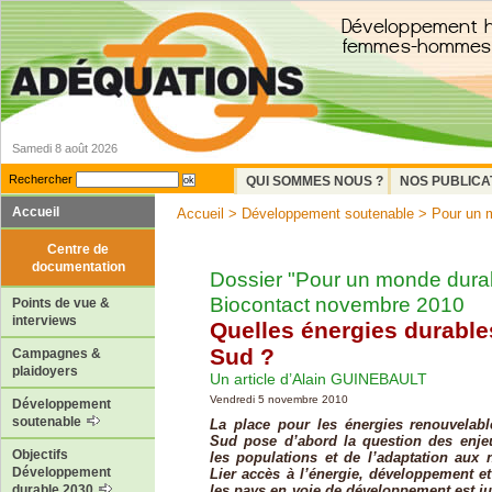
Samedi 8 août 2026
Rechercher
QUI SOMMES NOUS ?
NOS PUBLICA
Accueil
Accueil
>
Développement soutenable
>
Pour un 
Centre de
documentation
Dossier "Pour un monde dura
Biocontact novembre 2010
Points de vue &
interviews
Quelles énergies durable
Sud ?
Campagnes &
plaidoyers
Un article d’Alain GUINEBAULT
Vendredi 5 novembre 2010
Développement
soutenable
La place pour les énergies renouvelab
Sud pose d’abord la question des enje
Objectifs
les populations et de l’adaptation aux 
Développement
Lier accès à l’énergie, développement 
les pays en voie de développement est ju
durable 2030