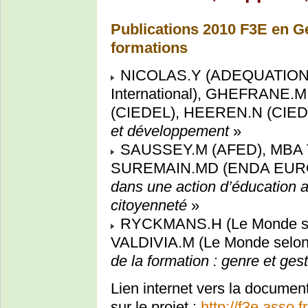
Publications 2010 F3E en G
formations
NICOLAS.Y (ADEQUATIONS
International), GHEFRANE.M
(CIEDEL), HEEREN.N (CIED
et développement
»
SAUSSEY.M (AFED), MBA
SUREMAIN.MD (ENDA EURO
dans une action d’éducation 
citoyenneté
»
RYCKMANS.H (Le Monde se
VALDIVIA.M (Le Monde selon
de la formation : genre et ges
Lien internet vers la document
sur le projet :
http://f3e.asso.