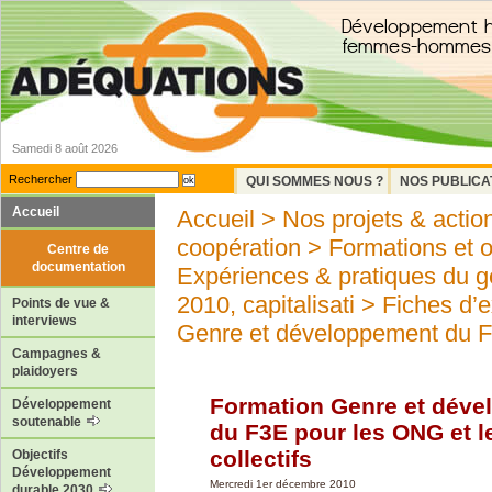
Samedi 8 août 2026
Rechercher
QUI SOMMES NOUS ?
NOS PUBLICA
Accueil
Accueil
>
Nos projets & actio
coopération
>
Formations et 
Centre de
documentation
Expériences & pratiques du ge
2010, capitalisati
>
Fiches d’e
Points de vue &
interviews
Genre et développement du F3
Campagnes &
plaidoyers
Formation Genre et dév
Développement
soutenable
du F3E pour les ONG et l
collectifs
Objectifs
Développement
Mercredi 1er décembre 2010
durable 2030