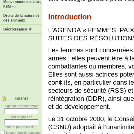
Mouvements sociaux,
FSM
Introduction
Droits de la nature et
des animaux
L’AGENDA « ­FEMMES, PAIX
Décroissance
SUITES DES RÉSOLUTIONS 1
Les femmes sont concernées à 
armés­ : elles peuvent être à l
combattantes ou membres, vol
Elles sont aussi actrices pote
con¢ its, en particulier dans 
secteurs de sécurité (RSS) e
réintégration (DDR), ainsi que
Intranet
et de développement.
Login ou adresse email :
Le 31 octobre 2000, le Consei
Mot de passe :
(CSNU) adoptait à l’unanimité
mot de passe oublié ?
Rester identifié quelques