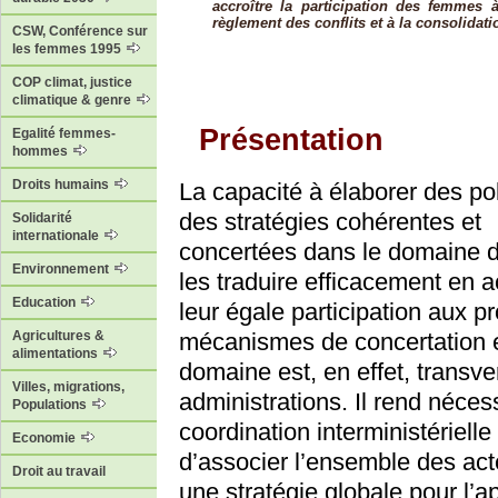
accroître la participation des femmes 
règlement des conflits et à la consolidati
CSW, Conférence sur
les femmes 1995
COP climat, justice
climatique & genre
Présentation
Egalité femmes-
hommes
Droits humains
La capacité à élaborer des pol
des stratégies cohérentes et
Solidarité
internationale
concertées dans le domaine d
Environnement
les traduire efficacement en ac
Education
leur égale participation aux 
mécanismes de concertation 
Agricultures &
alimentations
domaine est, en effet, transv
Villes, migrations,
administrations. Il rend néce
Populations
coordination interministérielle
Economie
d’associer l’ensemble des ac
Droit au travail
une stratégie globale pour l’