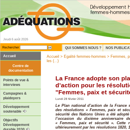
Jeudi 6 août 2026
Rechercher
QUI SOMMES NOUS ?
NOS PUBLICA
Accueil
Accueil
>
Egalité femmes-hommes
>
Femmes, pa
les (...)
Centre de
documentation
La France adopte son pla
Points de vue &
d’action pour les résolut
interviews
"Femmes, paix et sécurit
Campagnes &
plaidoyers
Lundi 28 février 2011
Le Plan national d’action de la France
Développement
des résolutions « Femmes, paix et sécu
soutenable
sécurité des Nations Unies a été adopté
l’occasion du dixième anniversaire d
Objectifs
« Femmes, paix et sécurité ». Cette r
Développement
ultérieurement par les résolutions 1820, 1
durable 2030