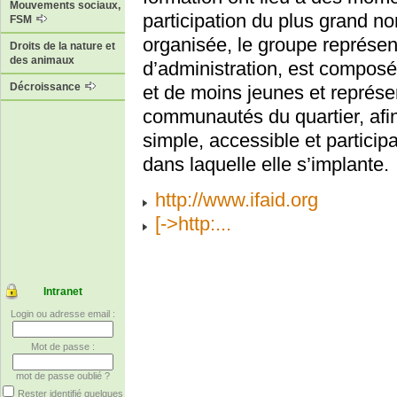
Mouvements sociaux,
participation du plus grand n
FSM
organisée, le groupe représent
Droits de la nature et
des animaux
d’administration, est compo
Décroissance
et de moins jeunes et représ
communautés du quartier, afi
simple, accessible et participa
dans laquelle elle s’implante.
http://www.ifaid.org
[->http:...
Intranet
Login ou adresse email :
Mot de passe :
mot de passe oublié ?
Rester identifié quelques