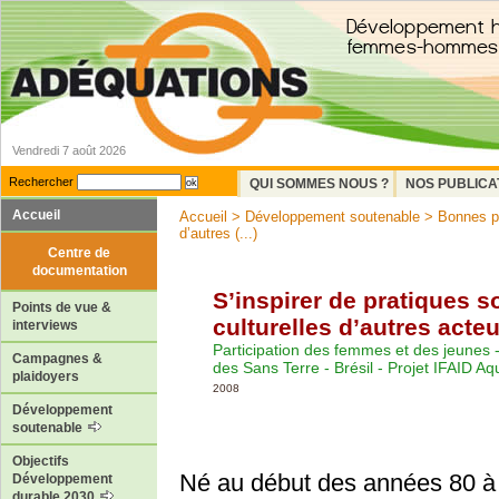
Vendredi 7 août 2026
Rechercher
QUI SOMMES NOUS ?
NOS PUBLICA
Accueil
Accueil
>
Développement soutenable
>
Bonnes p
d’autres (...)
Centre de
documentation
S’inspirer de pratiques s
Points de vue &
culturelles d’autres acte
interviews
Participation des femmes et des jeunes 
Campagnes &
des Sans Terre - Brésil - Projet IFAID A
plaidoyers
2008
Développement
soutenable
Objectifs
Né au début des années 80 à l
Développement
durable 2030