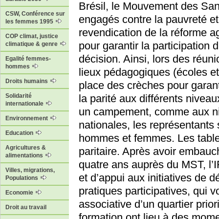
Brésil, le Mouvement des Sans
CSW, Conférence sur
engagés contre la pauvreté et 
les femmes 1995
revendication de la réforme a
COP climat, justice
pour garantir la participatio
climatique & genre
décision. Ainsi, lors des réun
Egalité femmes-
hommes
lieux pédagogiques (écoles et 
Droits humains
place des crèches pour garanti
la parité aux différents nivea
Solidarité
internationale
un campement, comme aux niv
Environnement
nationales, les représentants 
Education
hommes et femmes. Les table
Agricultures &
paritaire. Après avoir embauch
alimentations
quatre ans auprès du MST, l’IF
Villes, migrations,
et d’appui aux initiatives de 
Populations
pratiques participatives, qui 
Economie
associative d’un quartier prio
Droit au travail
formation ont lieu à des momen