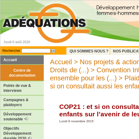
Jeudi 6 août 2026
Rechercher
QUI SOMMES NOUS ?
NOS PUBLICA
Accueil
Accueil
>
Nos projets & actio
Droits de (...)
>
Convention Int
Centre de
documentation
ensemble pour les (...)
>
Plai
si on consultait aussi les enfan
Points de vue &
interviews
Campagnes &
plaidoyers
COP21 : et si on consulta
enfants sur l’avenir de le
Développement
soutenable
Lundi 9 novembre 2015
Objectifs
Développement
durable 2030