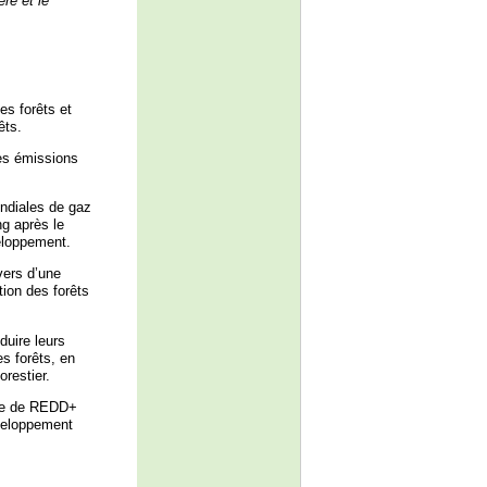
ère et le
es forêts et
êts.
les émissions
ondiales de gaz
ng après le
eloppement.
vers d’une
tion des forêts
duire leurs
s forêts, en
restier.
dre de REDD+
éveloppement