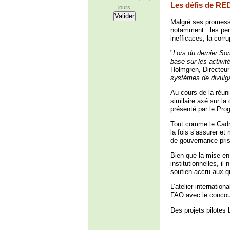
Les défis de R
jours
Malgré ses promess
notamment : les pert
inefficaces, la corr
"
Lors du dernier So
base sur les activit
Holmgren, Directeur 
systèmes de divulga
Au cours de la réun
similaire axé sur la
présenté par le P
Tout comme le Cadre
la fois s’assurer et
de gouvernance pri
Bien que la mise en
institutionnelles, il
soutien accru aux q
L’atelier internatio
FAO avec le conco
Des projets pilotes 