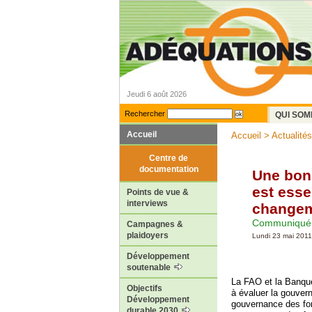
Jeudi 6 août 2026
Rechercher
QUI SOM
Accueil
Accueil
>
Actualités
Centre de
documentation
Une bon
est esse
Points de vue &
interviews
changem
Communiqué 
Campagnes &
plaidoyers
Lundi 23 mai 2011
Développement
soutenable
La FAO et la Banque
Objectifs
à évaluer la gouvern
Développement
gouvernance des for
durable 2030