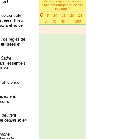
ement
Peut-on supporter le coût
d’une catastrophe nucléaire
majeure ?
0
 de contrôle
5
10
15
20
25
|
|
|
|
|
|
ières. Il leur
30
35
40
380
|
|
|
...
|
az à effet de
, de règles de
utilisées et
"
Cadre
iers
" essentiels
us de
 efficience,
icacement,
qui a
s peuvent
 en oeuvre et en
proche