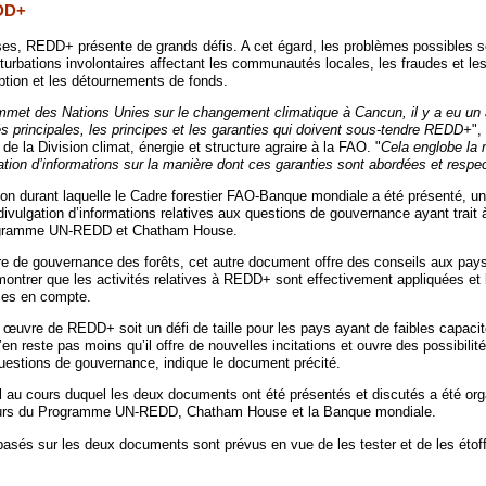
EDD+
es, REDD+ présente de grands défis. A cet égard, les problèmes possibles s
urbations involontaires affectant les communautés locales, les fraudes et les
uption et les détournements de fonds.
mmet des Nations Unies sur le changement climatique à Cancun, il y a eu un
és principales, les principes et les garanties qui doivent sous-tendre REDD+
",
de la Division climat, énergie et structure agraire à la FAO. "
Cela englobe la 
tion d’informations sur la manière dont ces garanties sont abordées et respe
ion durant laquelle le Cadre forestier FAO-Banque mondiale a été présenté, 
 divulgation d’informations relatives aux questions de gouvernance ayant trai
rogramme UN-REDD et Chatham House.
 de gouvernance des forêts, cet autre document offre des conseils aux pays
 montrer que les activités relatives à REDD+ sont effectivement appliquées et 
ses en compte.
 œuvre de REDD+ soit un défi de taille pour les pays ayant de faibles capaci
 n’en reste pas moins qu’il offre de nouvelles incitations et ouvre des possibilit
uestions de gouvernance, indique le document précité.
nal au cours duquel les deux documents ont été présentés et discutés a été org
urs du Programme UN-REDD, Chatham House et la Banque mondiale.
basés sur les deux documents sont prévus en vue de les tester et de les étoff