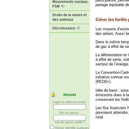
participative, permet
Mouvements sociaux,
partage équitable d
FSM
Droits de la nature et
Gérer les forêts
des animaux
Décroissance
Les moyens d’existe
des arbres. Aussi bé
Dans le même temps, 
de gaz à effet de se
La déforestation et
à effet de serre, so
secteur de l’énergi
La Convention-Cadre
initiative connue s
(REDD+).
Idée de base : sous
émissions dues à la 
Intranet
conservant les forê
Login ou adresse email :
Les flux financiers
pourraient atteindre
Mot de passe :
rural.
mot de passe oublié ?
Rester identifié quelques