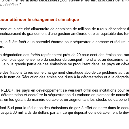
 d’identifier les actions nécessaires pour surveiller les flux financiers de la fili
es bénéfices
".
 pour atténuer le changement climatique
nce et la sécurité alimentaire de centaines de millions de ruraux dépendent d
néficieraient-ils grandement d’une gestion améliorée et plus équitable des for
la filière forêt a un potentiel énorme pour séquestrer le carbone et réduire 
rre.
 la dégradation des forêts représentent près de 20 pour cent des émissions m
it bien plus que l’ensemble du secteur du transport mondial et au deuxième ra
e. La plus grande partie de ces émissions se produisent dans les pays en dév
 des Nations Unies sur le changement climatique aborde ce problème au tra
ous le nom de Réduction des émissions dues à la déforestation et à la dégrada
 REDD+, les pays en développement se verraient offrir des incitations pour ré
déforestation et accroître la séquestration du carbone en plantant de nouvelle
ts, en les gérant de manière durable et en augmentant les stocks de carbone fo
 Nord-Sud pour la réduction des émissions de gaz à effet de serre dans le ca
 jusqu’à 30 milliards de dollars par an, ce qui doperait considérablement le d