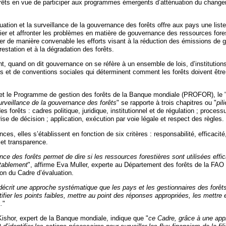
rêts en vue de participer aux programmes émergents d’atténuation du chang
uation et la surveillance de la gouvernance des forêts offre aux pays une liste
ifier et affronter les problèmes en matière de gouvernance des ressources forest
er de manière convenable les efforts visant à la réduction des émissions de g
restation et à la dégradation des forêts.
t, quand on dit gouvernance on se réfère à un ensemble de lois, d’institutions
es et de conventions sociales qui déterminent comment les forêts doivent être 
et le Programme de gestion des forêts de la Banque mondiale (PROFOR), le 
urveillance de la gouvernance des forêts
" se rapporte à trois chapitres ou "
pil
s forêts : cadres politique, juridique, institutionnel et de régulation ; process
prise de décision ; application, exécution par voie légale et respect des règles.
es, elles s’établissent en fonction de six critères : responsabilité, efficacité,
n et transparence.
e des forêts permet de dire si les ressources forestières sont utilisées eff
itablement
", affirme Eva Muller, experte au Département des forêts de la FAO 
ion du Cadre d’évaluation.
 décrit une approche systématique que les pays et les gestionnaires des forêt
ifier les points faibles, mettre au point des réponses appropriées, les mettre
.
"
Kishor, expert de la Banque mondiale, indique que "
ce Cadre, grâce à une ap