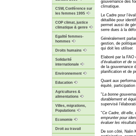
gouvernance des fo
climatique.
CSW, Conférence sur
les femmes 1995
Le Cadre pour l’éval
détaillée pour ident
COP climat, justice
permet aussi de gér
climatique & genre
serre dues à la défo
Egalité femmes-
Généralement parlan
hommes
gestion, de politiqu
qui doit les utiliser.
Droits humains
Elaboré par la FAO 
Solidarité
d’évaluation et de s
internationale
de la gouvernance de
planification et de 
Environnement
Quant aux performanc
Education
équité, participatio
Agricultures &
"
La bonne gouvernanc
alimentations
durablement et équ
supervisé l’élaborat
Villes, migrations,
Populations
"
Ce Cadre, dit-elle,
emprunter pour ident
Economie
évaluer les résultats
Droit au travail
De son côté, Nalin 