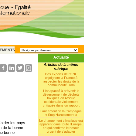
EMENTS
Actualité
Articles de la même
rubrique
Des experts de l’ONU
enjoignent la France à
respecter les droits de la
communauté Rom
L’incapacité à prévenir le
déversement de déchets
toxiques en Afrique
occidentale violemment
critiquée dans un rapport
Lancement de la Campagne
« Stop Harcelement »
Le changement climatique est
’aider les pays
apparent dans toute l’Europe,
on de la bonne
ce qui confirme le besoin
urgent de s’adapter
une bonne