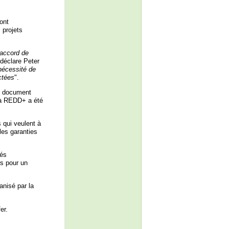
ont
 projets
 accord de
 déclare Peter
nécessité de
ctées
".
un document
t à REDD+ a été
 qui veulent à
les garanties
tés
és pour un
anisé par la
er.