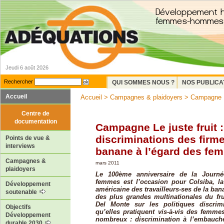
Jeudi 6 août 2026
Rechercher
QUI SOMMES NOUS ?
NOS PUBLICA
Accueil
Accueil
>
Campagnes & plaidoyers
> Campagne Le 
Centre de
documentation
Campagne Le juste fruit :
discriminations des firme
Points de vue &
interviews
banane à l’égard des fe
Campagnes &
mars 2011
plaidoyers
Le 100ème anniversaire de la Journée
femmes est l’occasion pour Colsiba, la
Développement
américaine des travailleurs-ses de la bana
soutenable
des plus grandes multinationales du frui
Del Monte sur les politiques discrimi
Objectifs
qu’elles pratiquent vis-à-vis des femm
Développement
nombreux : discrimination à l’embauche
durable 2030