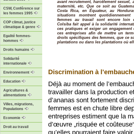
avant recrutement, harcèlement sexuel, 
maternité, etc. Que ce soit au Guatem
CSW, Conférence sur
Costa Rica, en Équateur, au Hondur
les femmes 1995
situations montrent quotidiennement
femmes au travail sont encore loin d
COP climat, justice
Colsiba fait appel à la solidarité intern
climatique & genre
ces pratiques et exiger un engagement 
ces entreprises afin de mettre un term
Egalité femmes-
droits spécifiques des femmes, que ce so
hommes
plantations ou dans les plantations où ell
Droits humains
Solidarité
internationale
Discrimination à l’embauch
Environnement
Education
Déjà au moment de l’embauch
travailler dans la production 
Agricultures &
alimentations
d’ananas sont fortement discr
Villes, migrations,
femmes est en chute libre dep
Populations
entreprises estiment que la 
Economie
d’œuvre „risquée et coûteuse“ 
Droit au travail
qu’elles pourraient faire valoi