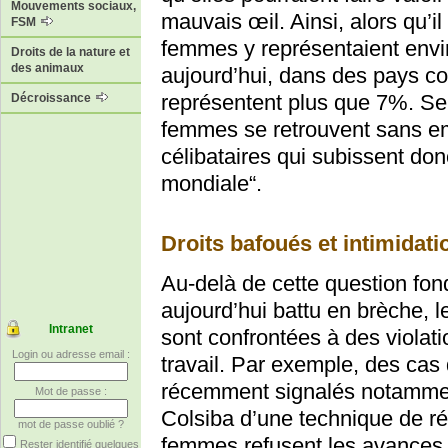
Mouvements sociaux,
mauvais œil. Ainsi, alors qu’i
FSM
femmes y représentaient envi
Droits de la nature et
des animaux
aujourd’hui, dans des pays co
représentent plus que 7%. Se
Décroissance
femmes se retrouvent sans em
célibataires qui subissent don
mondiale“.
Droits bafoués et intimidati
Au-delà de cette question fond
aujourd’hui battu en brèche, 
Intranet
sont confrontées à des violatio
Login ou adresse email :
travail. Par exemple, des cas
récemment signalés notamment
Mot de passe :
Colsiba d’une technique de ré
mot de passe oublié ?
femmes refusent les avances qu
Rester identifié quelques