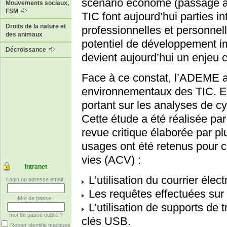
scénario économe (passage à 
Mouvements sociaux,
FSM
TIC font aujourd’hui parties i
Droits de la nature et
professionnelles et personnel
des animaux
potentiel de développement i
Décroissance
devient aujourd’hui un enjeu c
Face à ce constat, l’ADEME a
environnementaux des TIC. El
portant sur les analyses de cy
Cette étude a été réalisée p
revue critique élaborée par p
usages ont été retenus pour 
vies (ACV) :
Intranet
L’utilisation du courrier élect
Login ou adresse email :
Les requêtes effectuées sur I
Mot de passe :
L’utilisation de supports de
mot de passe oublié ?
clés USB.
Rester identifié quelques