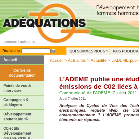
Vendredi 7 août 2026
Rechercher
QUI SOMMES NOUS ?
NOS PUBLICA
Accueil
Accueil
>
Actualités
>
Actualité
> L’ADEME publie 
Centre de
documentation
L’ADEME publie une étud
émissions de C02 liées à 
Points de vue &
interviews
Communiqué de l’ADEME, 7 juillet 2011
Jeudi 7 juillet 2011
Campagnes &
plaidoyers
Analyses de Cycles de Vies des Techn
électroniques, requête Web, clé U
Développement
environnementaux ? L’ADEME propose
soutenable
éléments de réponse.
Objectifs
Développement
durable 2030