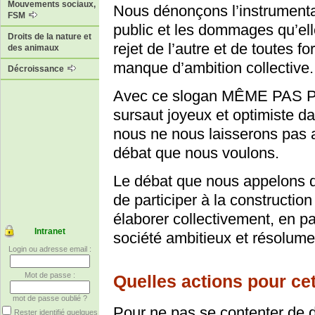
Mouvements sociaux,
Nous dénonçons l’instrumenta
FSM
public et les dommages qu’ell
Droits de la nature et
rejet de l’autre et de toutes fo
des animaux
manque d’ambition collective.
Décroissance
Avec ce slogan MÊME PAS PE
sursaut joyeux et optimiste dan
nous ne nous laisserons pas a
débat que nous voulons.
Le débat que nous appelons 
de participer à la construction
élaborer collectivement, en pa
Intranet
société ambitieux et résolumen
Login ou adresse email :
Mot de passe :
Quelles actions pour c
mot de passe oublié ?
Pour ne pas se contenter de d
Rester identifié quelques