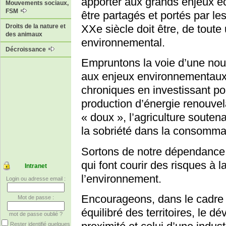
apporter aux grands enjeux é
Mouvements sociaux,
FSM
être partagés et portés par le
Droits de la nature et
XXe siècle doit être, de toute
des animaux
environnemental.
Décroissance
Empruntons la voie d’une no
aux enjeux environnementaux.
chroniques en investissant po
production d’énergie renouvelab
« doux », l’agriculture soutena
la sobriété dans la consomma
Sortons de notre dépendance a
qui font courir des risques à
Intranet
l’environnement.
Login ou adresse email :
Encourageons, dans le cadre
Mot de passe :
équilibré des territoires, le
mot de passe oublié ?
Rester identifié quelques