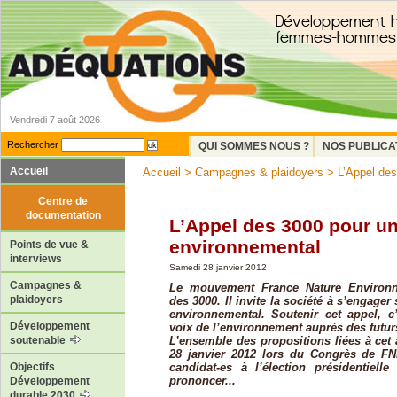
Vendredi 7 août 2026
Rechercher
QUI SOMMES NOUS ?
NOS PUBLICA
Accueil
Accueil
>
Campagnes & plaidoyers
> L’Appel des
Centre de
documentation
L’Appel des 3000 pour un
environnemental
Points de vue &
interviews
Samedi 28 janvier 2012
Campagnes &
Le mouvement France Nature Environn
plaidoyers
des 3000. Il invite la société à s’engager
environnemental. Soutenir cet appel, c’
Développement
voix de l’environnement auprès des futur
L’ensemble des propositions liées à cet 
soutenable
28 janvier 2012 lors du Congrès de FN
candidat-es à l’élection présidentielle
Objectifs
prononcer...
Développement
durable 2030