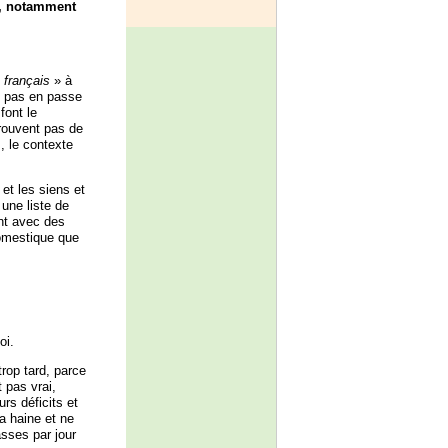
e, notamment
 français
» à
it pas en passe
font le
trouvent pas de
, le contexte
et les siens et
une liste de
ent avec des
domestique que
oi.
trop tard, parce
 pas vrai,
urs déficits et
a haine et ne
asses par jour