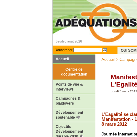
Jeudi 6 août 2026
Rechercher
QUI SOM
Accueil
Accueil
>
Campagne
Centre de
documentation
Manifest
L’Egalit
Points de vue &
interviews
Lundi 5 mars 201
Campagnes &
plaidoyers
Développement
L’Eagalité se cl
soutenable
Manifestation - 1
8 mars 2012
Objectifs
Développement
Journée internatio
durable 2030