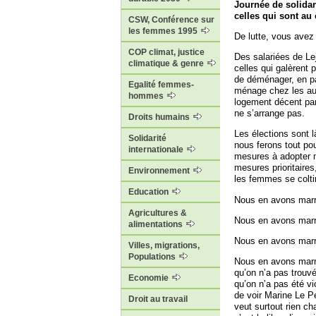
Journée de solidar
celles qui sont au
CSW, Conférence sur
les femmes 1995
De lutte, vous avez 
COP climat, justice
Des salariées de Le
climatique & genre
celles qui galèrent 
de déménager, en pa
Egalité femmes-
ménage chez les aut
hommes
logement décent par
ne s’arrange pas.
Droits humains
Les élections sont l
Solidarité
nous ferons tout pou
internationale
mesures à adopter m
mesures prioritaires
Environnement
les femmes se colti
Education
Nous en avons marre
Agricultures &
Nous en avons marre 
alimentations
Nous en avons marre
Villes, migrations,
Populations
Nous en avons marre 
qu’on n’a pas trouvé
Economie
qu’on n’a pas été vi
de voir Marine Le Pe
Droit au travail
veut surtout rien ch