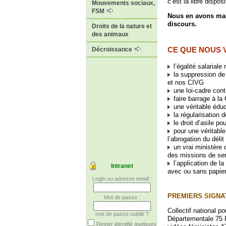
c’est la libre dispos
Mouvements sociaux,
FSM
Nous en avons marr
discours.
Droits de la nature et
des animaux
CE QUE NOUS
Décroissance
l’égalité salariale
la suppression de 
et nos CIVG
une loi-cadre cont
faire barrage à l
une véritable édu
la régularisation 
le droit d’asile p
pour une véritable 
l’abrogation du déli
un vrai ministère
des missions de ser
l’application de l
Intranet
avec ou sans papie
Login ou adresse email :
PREMIERS SIGNA
Mot de passe :
Collectif national 
mot de passe oublié ?
Départementale 75 P
Rester identifié quelques