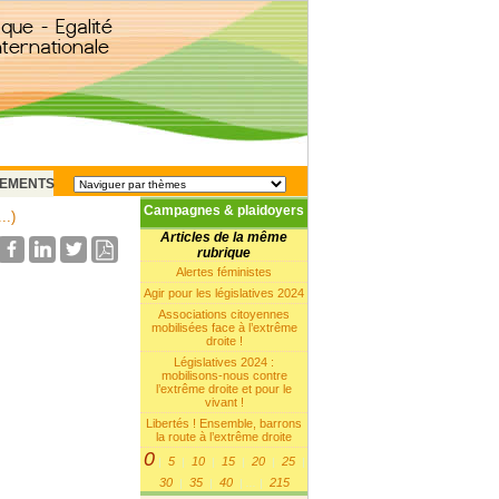
EMENTS
Campagnes & plaidoyers
..)
Articles de la même
rubrique
Alertes féministes
Agir pour les législatives 2024
Associations citoyennes
mobilisées face à l’extrême
droite !
Législatives 2024 :
mobilisons-nous contre
l’extrême droite et pour le
vivant !
Libertés ! Ensemble, barrons
la route à l’extrême droite
0
5
10
15
20
25
|
|
|
|
|
|
30
35
40
215
|
|
|
...
|