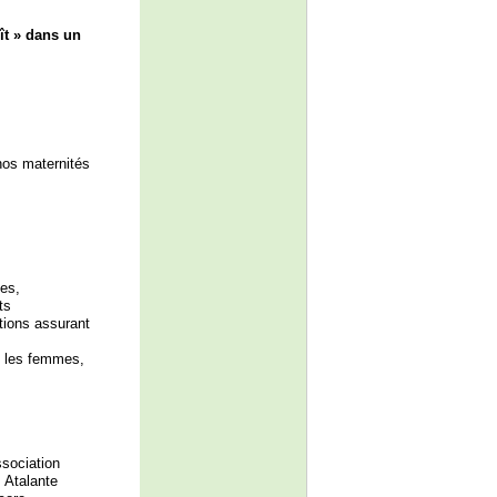
ît » dans un
nos maternités
ées,
ts
tions assurant
es les femmes,
sociation
 Atalante