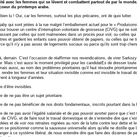
ité avec les femmes qui se lèvent et combattent partout de par le mond
 coeur du printemps arabe.
bien lu ! Oui, car les femmes, surtout les plus précaires, ont de quoi lutter.
jaby qui sont jetées à la rue malgré l’emballement actuel pour le «
Produisons
pour trouver un centre d’interruption volontaire de grossesse (CIVG) qui ne so
ssant par celles qui sont malmenées dans un procès pour viol, ou celles qui 
res et gardent les enfants sans pouvoir obtenir de papiers, ou celles qui ne 
ce qu’il n’y a pas assez de logements sociaux ou parce qu’ils sont trop chers
à, demain. C’est l’occasion de réaffirmer nos revendications, de virer Sarkozy 
r. Mais c’est aussi le moment privilégié pour les candidatEs de dresser toute 
ais aussi, au nom des problèmes prioritaires qu’il faut résoudre prioritairem
, rendre les femmes et leur situation invisible comme est invisible le travail 
nent à longueur d’années.
 d’être invisibles.
de ne pas être un sujet prioritaire.
 de ne pas bénéficier de nos droits fondamentaux, inscrits pourtant dans la l
de ne pas avoir l’égalité salariale et de pas pouvoir avorter parce que c’est 
 de CIVG, et de faire tout le travail domestique et de s’entendre dire que c’est
olées et de voir nos retraites rognées au nom de la lutte contre leur dette et le
n se positionner comme la sauveuse universelle alors qu’elle ne distille que l
anger à ce système libéral, de nous entendre dire que faire des dizaines de p