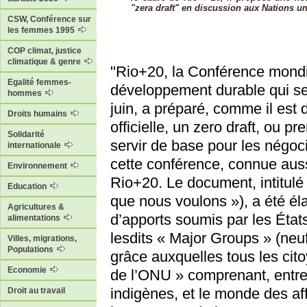
"zera draft" en discussion aux Nations un
CSW, Conférence sur
les femmes 1995
COP climat, justice
climatique & genre
"Rio+20, la Conférence mondi
Egalité femmes-
développement durable qui se
hommes
juin, a préparé, comme il est
Droits humains
officielle, un zero draft, ou 
Solidarité
servir de base pour les négoc
internationale
cette conférence, connue aus
Environnement
Rio+20. Le document, intitulé
Education
que nous voulons »), a été él
Agricultures &
d’apports soumis par les Éta
alimentations
lesdits « Major Groups » (neu
Villes, migrations,
Populations
grâce auxquelles tous les cito
Economie
de l’ONU » comprenant, entre
indigènes, et le monde des affa
Droit au travail