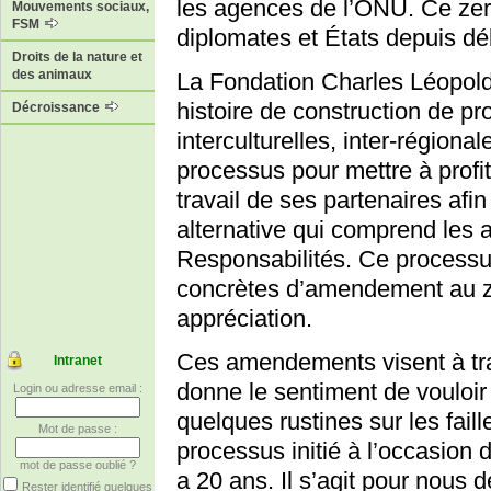
les agences de l’ONU. Ce zero
Mouvements sociaux,
FSM
diplomates et États depuis dé
Droits de la nature et
des animaux
La Fondation Charles Léopold
histoire de construction de p
Décroissance
interculturelles, inter-régiona
processus pour mettre à profit
travail de ses partenaires afi
alternative qui comprend les 
Responsabilités. Ce processu
concrètes d’amendement au zer
appréciation.
Ces amendements visent à tr
Intranet
donne le sentiment de vouloir 
Login ou adresse email :
quelques rustines sur les faill
Mot de passe :
processus initié à l’occasion 
mot de passe oublié ?
a 20 ans. Il s’agit pour nous
Rester identifié quelques