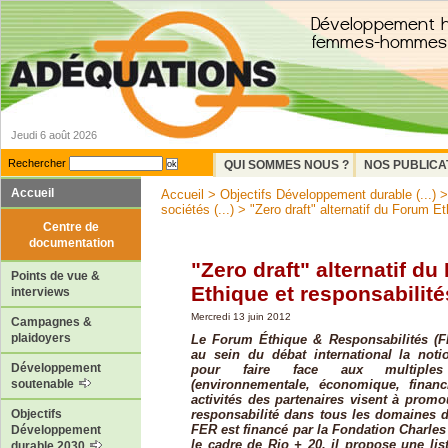
Jeudi 6 août 2026
Rechercher
QUI SOMMES NOUS ?
NOS PUBLICA
Accueil
Accueil
>
Objectifs Développement durable (...)
sociétés (...)
> "Zero draft" alternatif du Forum Et
Centre de
documentation
"Zero draft" alternatif d
Points de vue &
Ethique et responsabilité
interviews
Mercredi 13 juin 2012
Campagnes &
plaidoyers
Le Forum Éthique & Responsabilités (FE
au sein du débat international la noti
Développement
pour faire face aux multiples 
(environnementale, économique, financi
soutenable
activités des partenaires visent à promo
responsabilité dans tous les domaines d
Objectifs
FER est financé par la Fondation Charle
Développement
le cadre de Rio + 20, il propose une l
durable 2030