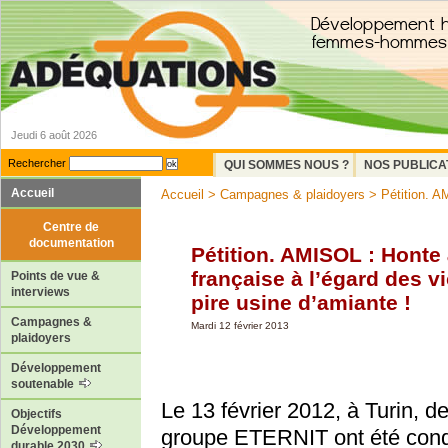
Jeudi 6 août 2026
Rechercher
QUI SOMMES NOUS ?
NOS PUBLICA
Accueil
Accueil
>
Campagnes & plaidoyers
> Pétition. AM
Centre de
documentation
Pétition. AMISOL : Honte 
française à l’égard des v
Points de vue &
interviews
pire usine d’amiante !
Campagnes &
Mardi 12 février 2013
plaidoyers
Développement
soutenable
Le 13 février 2012, à Turin, 
Objectifs
Développement
groupe ETERNIT ont été cond
durable 2030