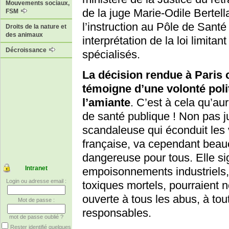
Mouvements sociaux,
de la juge Marie-Odile Bertell
FSM
l’instruction au Pôle de Santé
Droits de la nature et
des animaux
interprétation de la loi limita
Décroissance
spécialisés.
La décision rendue à Paris
témoigne d’une volonté polit
l’amiante
. C’est à cela qu’aur
de santé publique ! Non pas j
scandaleuse qui éconduit les 
française, va cependant beau
dangereuse pour tous. Elle sig
Intranet
empoisonnements industriels, 
Login ou adresse email :
toxiques mortels, pourraient n
ouverte à tous les abus, à tou
Mot de passe :
responsables.
mot de passe oublié ?
Rester identifié quelques