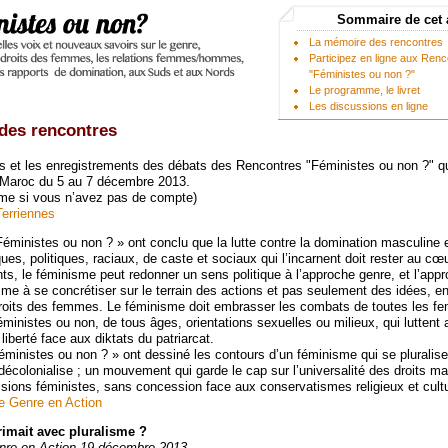
Sommaire de cet 
La mémoire des rencontres
Participez en ligne aux Ren
"Féministes ou non ?"
Le programme, le livret
Les discussions en ligne
des rencontres
s et les enregistrements des débats des Rencontres "Féministes ou non ?" qu
 Maroc du 5 au 7 décembre 2013.
me si vous n’avez pas de compte)
erriennes
éministes ou non ? » ont conclu que la lutte contre la domination masculine e
s, politiques, raciaux, de caste et sociaux qui l’incarnent doit rester au cœ
s, le féminisme peut redonner un sens politique à l’approche genre, et l’app
sme à se concrétiser sur le terrain des actions et pas seulement des idées, en
droits des femmes. Le féminisme doit embrasser les combats de toutes les f
inistes ou non, de tous âges, orientations sexuelles ou milieux, qui luttent 
liberté face aux diktats du patriarcat.
ministes ou non ? » ont dessiné les contours d’un féminisme qui se pluralise
décolonialise ; un mouvement qui garde le cap sur l’universalité des droits ma
ssions féministes, sans concession face aux conservatismes religieux et cultu
de Genre en Action
rimait avec pluralisme ?
re en Action 19 décembre 2013