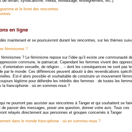
s de terrain, syndicalisme, média, réseautage, enseignement, etc.).
ogramme et le livret des rencontres
ontres
ons en ligne
 dès maintenant et se poursuivront durant les rencontres, sur les thèmes suiv
 des féminismes ?
es féminismes ? Le féminisme repose sur l’idée qu’il existe une communauté 
oppression commune, le patriarcat. Cependant les femmes vivent des oppress
e, d’orientation sexuelle, de religion… – dont les conséquences ne sont pas 
e par le monde. Ces différences peuvent aboutir à des revendications spécif
urielles. Est-il alors possible et souhaitable de construire un mouvement fémi
 toujours légitime pour défendre les intérêts des femmes : de toutes les fem
 la francophonie : où en sommes-nous ?
qui ne pourront pas assister aux rencontres à Tanger et qui souhaitent se fair
 de passer des messages, poser une question, donner votre avis. Tous ces
ront relayés directement aux personnes et groupes concernés à Tanger.
ement dans le monde francophone : où en sommes-nous ?