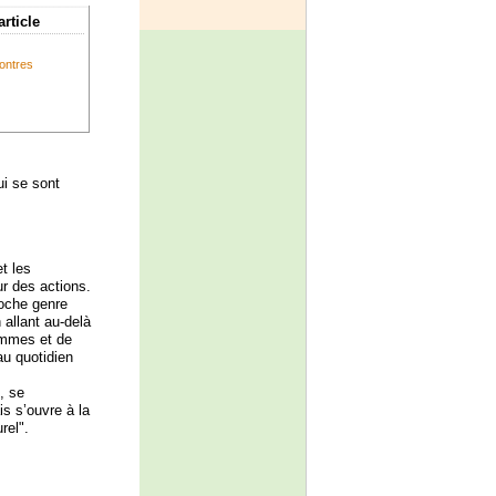
article
contres
i se sont
t les
ur des actions.
roche genre
 allant au-delà
emmes et de
au quotidien
, se
is s’ouvre à la
rel".