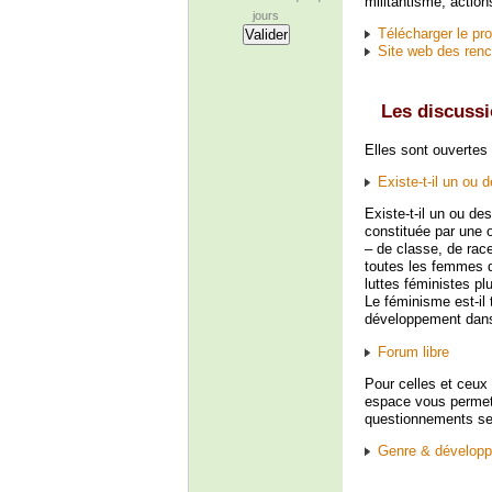
militantisme, action
jours
Télécharger le pr
Site web des renc
Les discussi
Elles sont ouvertes
Existe-t-il un ou
Existe-t-il un ou d
constituée par une 
– de classe, de rac
toutes les femmes d
luttes féministes pl
Le féminisme est-il
développement dans
Forum libre
Pour celles et ceux 
espace vous permet
questionnements se
Genre & développ