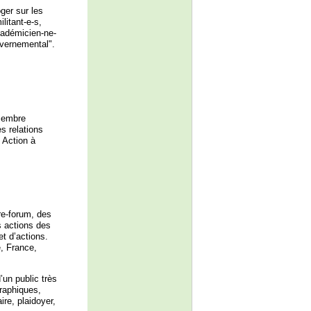
ger sur les
litant-e-s,
cadémicien-ne-
uvernemental".
écembre
s relations
 Action à
re-forum, des
s actions des
t d’actions.
, France,
’un public très
raphiques,
ire, plaidoyer,