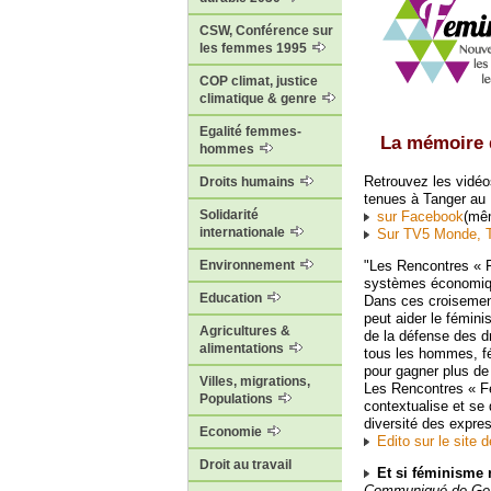
CSW, Conférence sur
les femmes 1995
COP climat, justice
climatique & genre
Egalité femmes-
La mémoire 
hommes
Retrouvez les vidéo
Droits humains
tenues à Tanger au
Solidarité
sur Facebook
(mê
internationale
Sur TV5 Monde, T
Environnement
"Les Rencontres « F
systèmes économique
Education
Dans ces croisement
peut aider le fémini
Agricultures &
de la défense des 
alimentations
tous les hommes, fém
pour gagner plus de 
Villes, migrations,
Les Rencontres « Fé
Populations
contextualise et se 
diversité des expre
Economie
Edito sur le site 
Droit au travail
Et si féminisme 
Communiqué de Gen