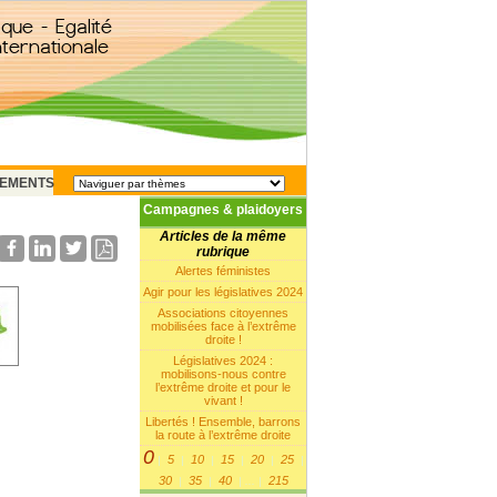
EMENTS
Campagnes & plaidoyers
Articles de la même
rubrique
Alertes féministes
Agir pour les législatives 2024
Associations citoyennes
mobilisées face à l’extrême
droite !
Législatives 2024 :
mobilisons-nous contre
l’extrême droite et pour le
vivant !
Libertés ! Ensemble, barrons
la route à l’extrême droite
0
5
10
15
20
25
|
|
|
|
|
|
30
35
40
215
|
|
|
...
|