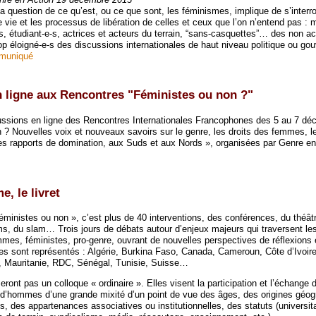
la question de ce qu’est, ou ce que sont, les féminismes, implique de s’interro
e vie et les processus de libération de celles et ceux que l’on n’entend pas : mi
s, étudiant-e-s, actrices et acteurs du terrain, “sans-casquettes”… des non a
op éloigné-e-s des discussions internationales de haut niveau politique ou go
mmuniqué
n ligne aux Rencontres "Féministes ou non ?"
ussions en ligne des Rencontres Internationales Francophones des 5 au 7 d
 ? Nouvelles voix et nouveaux savoirs sur le genre, les droits des femmes, le
 rapports de domination, aux Suds et aux Nords », organisées par Genre en
, le livret
ministes ou non », c’est plus de 40 interventions, des conférences, du théât
lms, du slam… Trois jours de débats autour d’enjeux majeurs qui traversent le
s, féministes, pro-genre, ouvrant de nouvelles perspectives de réflexions e
s sont représentés : Algérie, Burkina Faso, Canada, Cameroun, Côte d’Ivoire
 Mauritanie, RDC, Sénégal, Tunisie, Suisse…
ront pas un colloque « ordinaire ». Elles visent la participation et l’échange d
d’hommes d’une grande mixité d’un point de vue des âges, des origines géog
s, des appartenances associatives ou institutionnelles, des statuts (universita