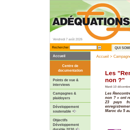
Vendredi 7 août 2026
Rechercher
QUI SOM
Accueil
Accueil
>
Campagne
Centre de
documentation
Les "Re
non ?"
Points de vue &
interviews
Mardi 10 décembr
Les Rencontre
Campagnes &
non ? » ont 
plaidoyers
23 pays fr
enregistreme
Développement
Maroc du 5 a
soutenable
Objectifs
Développement
durable 2030