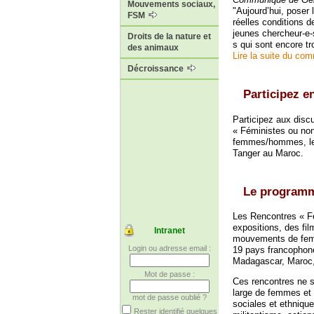
Mouvements sociaux,
"Aujourd’hui, poser 
FSM
réelles conditions d
jeunes chercheur-e-
Droits de la nature et
s qui sont encore tr
des animaux
Lire la suite du co
Décroissance
Participez e
Participez aux disc
« Féministes ou non
femmes/hommes, les
Tanger au Maroc.
Le programme
Les Rencontres « Fé
expositions, des fi
Intranet
mouvements de femme
Login ou adresse email :
19 pays francophone
Madagascar, Maroc,
Mot de passe :
Ces rencontres ne se
large de femmes et 
mot de passe oublié ?
sociales et ethnique
Rester identifié quelques