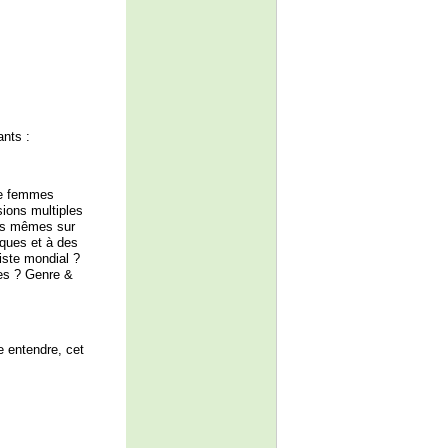
ants :
de femmes
ions multiples
les mêmes sur
iques et à des
niste mondial ?
mes ? Genre &
e entendre, cet