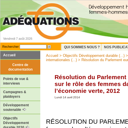
Vendredi 7 août 2026
Rechercher
QUI SOMMES NOUS ?
NOS PUBLICA
Accueil
Accueil
>
Objectifs Développement durable (...)
internationales (...)
> Résolution du Parlement eur
Centre de
documentation
Résolution du Parlement
Points de vue &
sur le rôle des femmes d
interviews
l’économie verte, 2012
Campagnes &
plaidoyers
Lundi 14 avril 2014
Développement
soutenable
Objectifs
RÉSOLUTION DU PARLEMENT
Développement
durable 2030