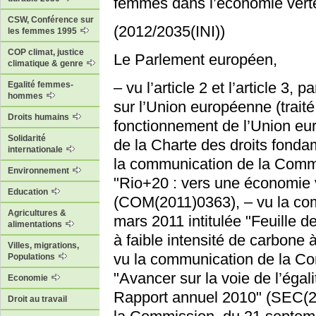
femmes dans l’économie vert
CSW, Conférence sur
(2012/2035(INI))
les femmes 1995
COP climat, justice
Le Parlement européen,
climatique & genre
– vu l’article 2 et l’article 3,
Egalité femmes-
hommes
sur l’Union européenne (traité U
Droits humains
fonctionnement de l’Union euro
Solidarité
de la Charte des droits fond
internationale
la communication de la Commis
Environnement
"Rio+20 : vers une économie 
Education
(COM(2011)0363), – vu la co
Agricultures &
mars 2011 intitulée "Feuille 
alimentations
à faible intensité de carbone
Villes, migrations,
vu la communication de la Com
Populations
"Avancer sur la voie de l’éga
Economie
Rapport annuel 2010" (SEC(2
Droit au travail