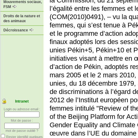
la Commission, du 21 septembr
Mouvements sociaux,
FSM
l’égalité entre les femmes e
(COM(2010)0491), – vu la qua
Droits de la nature et
des animaux
femmes, qui s’est tenue à Pék
Décroissance
et le programme d’action ado
finaux adoptés lors des sessi
unies Pékin+5, Pékin+10 et Pé
initiatives visant à mettre en
d’action de Pékin, adoptés res
mars 2005 et le 2 mars 2010,
unies, du 18 décembre 1979, s
de discriminations à l’égard
2012 de l’Institut européen po
Intranet
femmes intitulé "Review of th
Login ou adresse email :
of the Beijing Platform for A
Mot de passe :
Gender Equality and Climate 
mot de passe oublié ?
œuvre dans l’UE du domaine 
Rester identifié quelques