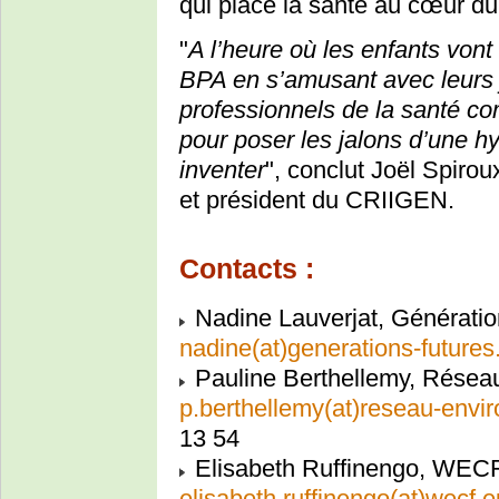
qui place la santé au cœur du
"
A l’heure où les enfants vont
BPA en s’amusant avec leurs j
professionnels de la santé co
pour poser les jalons d’une 
inventer
", conclut Joël Spiro
et président du CRIIGEN.
Contacts :
Nadine Lauverjat, Génératio
nadine(at)generations-futures.
Pauline Berthellemy, Résea
p.berthellemy(at)reseau-envi
13 54
Elisabeth Ruffinengo, WEC
elisabeth.ruffinengo(at)wecf.e