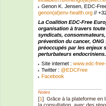
Genon K. Jensen, EDC-Fre
genon(at)env-health.org
// +3
La Coalition EDC-Free Euro
organisation à travers tout
syndicats, consommateurs, p
prévention du cancer, ONG 
préoccupés par les enjeux 
perturbateurs endocriniens.
Site internet :
www.edc-free-
Twitter :
@EDCFree
Facebook
Notes
[
1
]
Grâce à la plateforme en li
la consultation, avec des rép