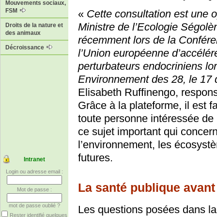
Mouvements sociaux,
FSM
«
Cette consultation est une op
Ministre de l’Ecologie Ségolè
Droits de la nature et
des animaux
récemment lors de la Confér
Décroissance
l’Union européenne d’accélére
perturbateurs endocriniens lo
Environnement des 28, le 17
Elisabeth Ruffinengo, respon
Grâce à la plateforme, il est 
toute personne intéressée de 
ce sujet important qui concern
l’environnement, les écosystè
futures.
Intranet
Login ou adresse email :
La santé publique avan
Mot de passe :
mot de passe oublié ?
Les questions posées dans la 
Rester identifié quelques