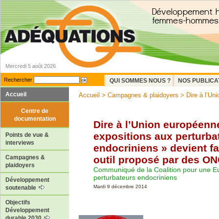
Mercredi 5 août 2026
Rechercher
QUI SOMMES NOUS ?
NOS PUBLICA
Accueil
Accueil
>
Campagnes & plaidoyers
> Dire à l’Uni
Centre de
documentation
Dire à l’Union européenn
expositions aux perturba
Points de vue &
interviews
endocriniens » devient fa
outil proposé par des O
Campagnes &
plaidoyers
Communiqué de la Coalition pour une E
perturbateurs endocriniens
Développement
Mardi 9 décembre 2014
soutenable
Objectifs
Développement
durable 2030