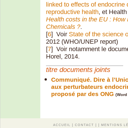
linked to effects of endocrin
reproductive health
, et Healt
Health costs in the EU : How 
Chemicals ?
.
[
6
]
Voir
State of the science 
2012 (WHO/UNEP report)
[
7
]
Voir notamment le docum
Horel, 2014.
titre documents joints
Communiqué. Dire à l’Uni
aux perturbateurs endocrin
proposé par des ONG
(Word 
|
| |
ACCUEIL
CONTACT
MENTIONS L