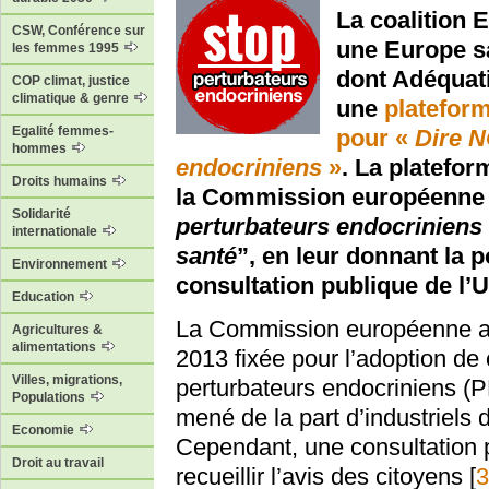
La coalition 
CSW, Conférence sur
une Europe s
les femmes 1995
dont Adéquati
COP climat, justice
climatique & genre
une
plateform
Egalité femmes-
pour «
Dire N
hommes
endocriniens
»
. La platefo
Droits humains
la Commission européenne 
Solidarité
perturbateurs endocriniens 
internationale
santé
”, en leur donnant la 
Environnement
consultation publique de l’
Education
La Commission européenne a
Agricultures &
alimentations
2013 fixée pour l’adoption de c
Villes, migrations,
perturbateurs endocriniens (
Populations
mené de la part d’industriels 
Economie
Cependant, une consultation p
Droit au travail
recueillir l’avis des citoyens
[
3