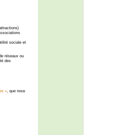
ttractions)
associations
ilité sociale et
 de réseaux ou
ité des
es »
, que nous