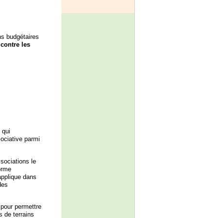
ns budgétaires
 contre les
 qui
sociative parmi
ssociations le
orme
 applique dans
des
 pour permettre
s de terrains