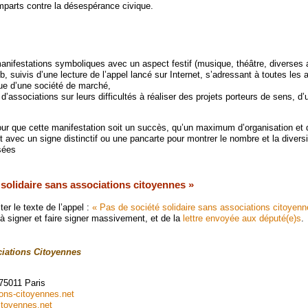
emparts contre la désespérance civique.
manifestations symboliques avec un aspect festif (musique, théâtre, diverses a
, suivis d’une lecture de l’appel lancé sur Internet, s’adressant à toutes les 
que d’une société de marché,
associations sur leurs difficultés à réaliser des projets porteurs de sens, d’ut
pour que cette manifestation soit un succès, qu’un maximum d’organisation et
t avec un signe distinctif ou une pancarte pour montrer le nombre et la divers
sées
 solidaire sans associations citoyennes »
er le texte de l’appel :
« Pas de société solidaire sans associations citoyenn
à signer et faire signer massivement, et de la
lettre envoyée aux député(e)s
.
ciations Citoyennes
75011 Paris
ions-citoyennes.net
itoyennes.net