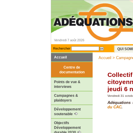
Vendredi 7 août 2026
Rechercher
QUI SOM
Accueil
Accueil
>
Campagne
Centre de
documentation
Collecti
citoyenn
Points de vue &
interviews
jeudi 6
Campagnes &
Vendredi 31 octob
plaidoyers
Adéquations s
du CAC
.
Développement
soutenable
Objectifs
Développement
durable 2030