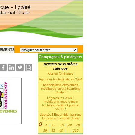
EMENTS
Campagnes & plaidoyers
Articles de la même
rubrique
Alertes féministes
Agir pour les législatives 2024
Associations citoyennes
mobilisées face à l’extrême
droite !
Législatives 2024 :
mobilisons-nous contre
l’extrême droite et pour le
vivant !
Libertés ! Ensemble, barrons
la route à l’extrême droite
0
5
10
15
20
25
|
|
|
|
|
|
30
35
40
215
|
|
|
...
|