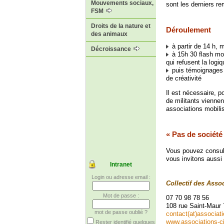
Mouvements sociaux,
sont les derniers r
FSM
Droits de la nature et
Déroulement
des animaux
à partir de 14 h, 
Décroissance
à 15h 30 flash mob
qui refusent la logi
puis témoignages d’
de créativité
Il est nécessaire, 
de militants viennen
associations mobili
« Pas de société
Vous pouvez consult
vous invitons aussi 
Intranet
Login ou adresse email :
Collectif des Asso
Mot de passe :
07 70 98 78 56
108 rue Saint-Maur 
mot de passe oublié ?
contact(at)associat
www.associations-c
Rester identifié quelques