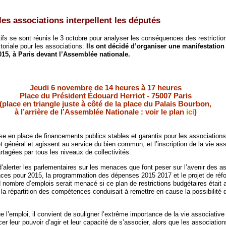
les associations interpellent les députés
ifs se sont réunis le 3 octobre pour analyser les conséquences des restrictio
itoriale pour les associations.
Ils ont décidé d’organiser une manifestation
15, à Paris devant l’Assemblée nationale.
Jeudi 6 novembre de 14 heures à 17 heures
Place du Président Édouard Herriot - 75007 Paris
(place en triangle juste à côté de la place du Palais Bourbon,
à l’arrière de l’Assemblée Nationale : voir le plan
ici
)
se en place de financements publics stables et garantis pour les associations
rêt général et agissent au service du bien commun, et l’inscription de la vie as
tagées par tous les niveaux de collectivités.
 d’alerter les parlementaires sur les menaces que font peser sur l’avenir des a
nances pour 2015, la programmation des dépenses 2015 2017 et le projet de réf
nd nombre d’emplois serait menacé si ce plan de restrictions budgétaires était
si la répartition des compétences conduisait à remettre en cause la possibilité 
 l’emploi, il convient de souligner l’extrême importance de la vie associative
er leur pouvoir d’agir et leur capacité de s’associer, alors que les association