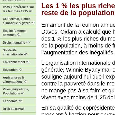
Les 1 % les plus rich
CSW, Conférence sur
reste de la populatio
les femmes 1995
COP climat, justice
climatique & genre
En amont de la réunion annu
Davos, Oxfam a calculé que l’
Egalité femmes-
hommes
des 1 % les plus riches du m
Droits humains
de la population, à moins de f
Solidarité
l’augmentation des inégalités.
internationale
L’organisation internationale 
Environnement
générale, Winnie Byanyima, c
Education
souligne aujourd’hui que l’exp
Agricultures &
alimentations
contre la pauvreté dans le mo
ne mange pas à sa faim et que
Villes, migrations,
Populations
vivent avec moins de 1,25 doll
Economie
En sa qualité de coprésident
Droit au travail
pressant à l’action pour enray