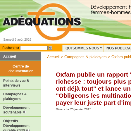
Samedi 8 août 2026
Rechercher
QUI SOMMES NOUS ?
NOS PUBLICA
Accueil
Accueil
>
Campagnes & plaidoyers
> Oxfam publie
Centre de
documentation
Oxfam publie un rapport 
richesse : toujours plus 
Points de vue &
interviews
ont déjà tout" et lance un
"Obligeons les multinati
Campagnes &
plaidoyers
payer leur juste part d’i
Développement
Dimanche 25 janvier 2015
soutenable
Objectifs
Développement
durable 2030