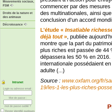
Mouvements sociaux,
commencer par des mesures én
FSM
des multinationales, ainsi qu
Droits de la nature et
des animaux
conclusion d’un accord mondia
Décroissance
L’étude «
Insatiable richess
déjà tout
»
, publiée aujourd’h
montre que la part du patrimo
plus riches est passée de 44
dépassera les 50 % en 2016. 
internationale possédaient en
adulte (...)
Source :
www.oxfam.org/fr/sa
Intranet
19/les-1-les-plus-riches-posse
Login ou adresse email :
Mot de passe :
P
mot de passe oublié ?
Rester identifié quelques