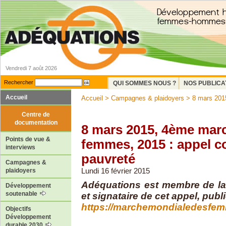
Vendredi 7 août 2026
Rechercher
QUI SOMMES NOUS ?
NOS PUBLICA
Accueil
Accueil
>
Campagnes & plaidoyers
> 8 mars 2015
Centre de
documentation
8 mars 2015, 4ème mar
Points de vue &
femmes, 2015 : appel co
interviews
pauvreté
Campagnes &
Lundi 16 février 2015
plaidoyers
Adéquations est membre de l
Développement
soutenable
et signataire de cet appel, publ
https://marchemondialedesfe
Objectifs
Développement
durable 2030