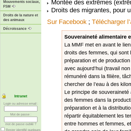
Montée des extrêmes (extrême
Mouvements sociaux,
FSM
Droits des migrantes, pour un
Droits de la nature et
des animaux
Sur Facebook
;
Télécharger l’
Décroissance
Souveraineté alimentaire 
La MMF met en avant le lien 
droits des femmes, qui sont 
préparation et de production 
avec aujourd’hui (travail non
rémunéré dans la filière, tâc
chercher de l’eau à des kilom
Le principe de souveraineté a
Intranet
des femmes dans la production
Login ou adresse email :
préparation et à la distributi
Mot de passe :
répartir équitablement les te
entre hommes et femmes, et l
mot de passe oublié ?
Rester identifié quelques