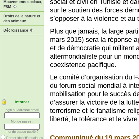
social et civil en Tunisie et 
Mouvements sociaux,
FSM
sur le soutien des forces dém
Droits de la nature et
s’opposer à la violence et au 
des animaux
Plus que jamais, la large par
Décroissance
mars 2015) sera la réponse ap
et de démocratie qui militen
altermondialiste pour un monde
coexistence pacifique.
Le comité d’organisation du 
du forum social mondial à inten
mobilisation pour le succès d
d’assurer la victoire de la lutt
Intranet
terrorisme et le fanatisme rel
Login ou adresse email :
liberté, la tolérance et le viv
Mot de passe :
mot de passe oublié ?
Communiqué du 19 mars 2
Rester identifié quelques