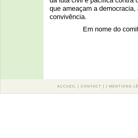
da luta civil e pacífica contra
que ameaçam a democracia, a 
convivência.
Em nome do comit
|
| |
ACCUEIL
CONTACT
MENTIONS L