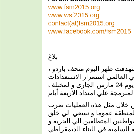
www.fsm2015.org
www.wsf2015.org
contact(at)fsm2015.org
www.facebook.com/fsm2015
بلاغ
ي استهدفت ظهر اليوم متحف باردو
عي العالمي استمرار الاستعدادات
لافتتاح المنتدي في موعده المحدد يوم 24 مارس الجاري و لمختلف
من خلال مثل هذه العمليات ضرب
المنطقة عموما و تسعي الي خلق
طنين المتطلعين الي الحرية و