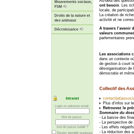
Au-delà des questio
Mouvements sociaux,
ont besoin
. Les ri
FSM
locale, de participa
La création de rich
Droits de la nature et
activité et ne corre
des animaux
A travers l’avenir
Décroissance
valeurs communes 
parlementaires pren
Les associations c
dans un contexte où 
de gestion à court t
désorganisation de l
démocratie et même
Collectif des As
contact(at)associ
Intranet
Plus d’infos sur le
Login ou adresse email :
Retrouvez le pr
Sommaire du dossi
- La baisse des fin
Mot de passe :
- La perspective de 
- Les effets négatif
mot de passe oublié ?
- La réduction des 
Rester identifié quelques