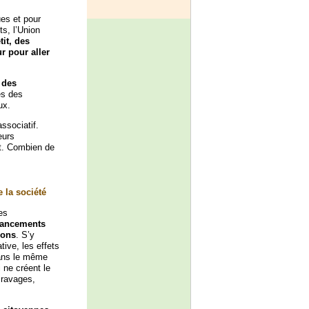
es et pour
s, l’Union
tit, des
r pour aller
,
des
es des
ux.
ssociatif.
eurs
t. Combien de
 la société
es
inancements
ions
. S’y
tive, les effets
Dans le même
 ne créent le
 ravages,