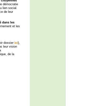
s citoyennes
de démocratie
u lien social.
ce de leur
é dans les
rnement et les
oir dossier
ici
),
s leur vision
a
ique, de la