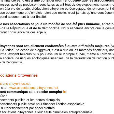
ns financières,
c’est d’une considération renouvelée que les association
chesses qu’elles produisent sont faites avant tout de développement humain, 
tion à la vie de la cité, d’éducation citoyenne ou écologique, de renforcement d
esse économique et d’emplois, bien que réelle, n’est jamais qu’une conséquen
spond aucunement à leur finalité.
 de nos associations se joue un modèle de société plus humaine, enracin
de la République et de la démocratie.
Nous espérons encore que le gouve
dront conscience de ces enjeux.
itoyennes sont actuellement confrontées à quatre difficultés majeures
(v
la "crise" ne cesse de s’aggraver, c’est-à-dire où les marchés financiers, dan
erme, exigent toujours plus pour assurer leur propre survie, même au prix de l
a société, de risques écologiques insensés, de la dégradation de l’action publ
 de l’économie.
sociations Citoyennes
ations-citoyennes.net
 site :
www.associations-citoyennes.net
ésent communiqué et le dossier complet
ici
er :
ancements publics et les pertes d’emplois
partenariats public-privé pour financer l’action associative
s du fonctionnement par appel d’offres
associations citoyennes à leur seule dimension entrepreneuriale