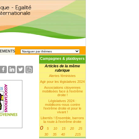
EMENTS
Campagnes & plaidoyers
Articles de la même
rubrique
Alertes féministes
Agir pour les législatives 2024
Associations citoyennes
mobilisées face à l’extrême
droite !
Législatives 2024 :
mobilisons-nous contre
l’extrême droite et pour le
vivant !
Libertés ! Ensemble, barrons
la route à l’extrême droite
0
5
10
15
20
25
|
|
|
|
|
|
30
35
40
215
|
|
|
...
|