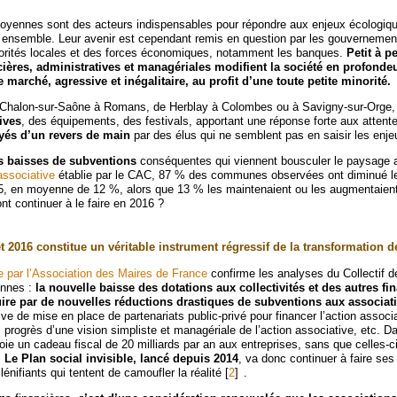
toyennes sont des acteurs indispensables pour répondre aux enjeux écologiqu
re ensemble. Leur avenir est cependant remis en question par les gouvernement
torités locales et des forces économiques, notamment les banques.
Petit à pe
cières, administratives et managériales modifient la société en profondeu
 marché, agressive et inégalitaire, au profit d’une toute petite minorité.
e Chalon-sur-Saône à Romans, de Herblay à Colombes ou à Savigny-sur-Orge
tives
, des équipements, des festivals, apportant une réponse forte aux attent
yés d’un revers de main
par des élus qui ne semblent pas en saisir les enje
s baisses de subventions
conséquentes qui viennent bousculer le paysage a
associative
établie par le CAC, 87 % des communes observées ont diminué l
5, en moyenne de 12 %, alors que 13 % les maintenaient ou les augmentaien
nt continuer à le faire en 2016 ?
t 2016 constitue un véritable instrument régressif de la transformation de
 par l’Association des Maires de France
confirme les analyses du Collectif d
ennes :
la nouvelle baisse des dotations aux collectivités et des autres f
uire par de nouvelles réductions drastiques de subventions aux associat
ive de mise en place de partenariats public-privé pour financer l’action associa
s progrès d’une vision simpliste et managériale de l’action associative, etc. 
ie un cadeau fiscal de 20 milliards par an aux entreprises, sans que celles-ci
.
Le Plan social invisible, lancé depuis 2014
, va donc continuer à faire ses
lénifiants qui tentent de camoufler la réalité
[
2
]
.