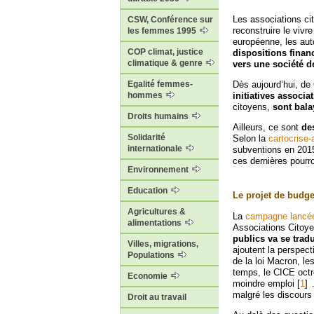
Les associations ci
CSW, Conférence sur
reconstruire le viv
les femmes 1995
européenne, les au
COP climat, justice
dispositions finan
climatique & genre
vers une société de
Egalité femmes-
Dès aujourd’hui, d
hommes
initiatives associa
citoyens,
sont bala
Droits humains
Ailleurs, ce sont
de
Solidarité
Selon la
cartocrise-
internationale
subventions en 201
ces dernières pourro
Environnement
Education
Le projet de budge
Agricultures &
La
campagne lancée
alimentations
Associations Citoy
publics va se trad
Villes, migrations,
ajoutent la perspect
Populations
de la loi Macron, le
temps, le CICE octro
Economie
moindre emploi
[
1
]
malgré les discours 
Droit au travail