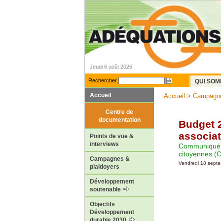
Jeudi 6 août 2026
Rechercher
QUI SOM
Accueil
Accueil
>
Campagne
Centre de
documentation
Budget 2
associat
Points de vue &
interviews
Communiqué et
citoyennes (
Campagnes &
Vendredi 18 sept
plaidoyers
Développement
soutenable
Objectifs
Développement
durable 2030