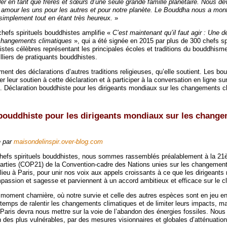
er en tant que frères et sœurs d’une seule grande famille planétaire. Nous de
r amour les uns pour les autres et pour notre planète. Le Bouddha nous a mon
simplement tout en étant très heureux.
»
chefs spirituels bouddhistes amplifie «
C’est maintenant qu’il faut agir : Une d
 changements climatiques
», qui a été signée en 2015 par plus de 300 chefs spi
stes célèbres représentant les principales écoles et traditions du bouddhism
lliers de pratiquants bouddhistes.
ement des déclarations d’autres traditions religieuses, qu’elle soutient. Les bo
 leur soutien à cette déclaration et à participer à la conversation en ligne su
 Déclaration bouddhiste pour les dirigeants mondiaux sur les changements c
bouddhiste pour les dirigeants mondiaux sur les chang
 par
maisondelinspir.over-blog.com
hefs spirituels bouddhistes, nous sommes rassemblés préalablement à la 2
arties (COP21) de la Convention-cadre des Nations unies sur les changement
ieu à Paris, pour unir nos voix aux appels croissants à ce que les dirigeant
assion et sagesse et parviennent à un accord ambitieux et efficace sur le cl
ment charnière, où notre survie et celle des autres espèces sont en jeu en
 temps de ralentir les changements climatiques et de limiter leurs impacts, m
 Paris devra nous mettre sur la voie de l’abandon des énergies fossiles. Nou
on des plus vulnérables, par des mesures visionnaires et globales d’atténuation