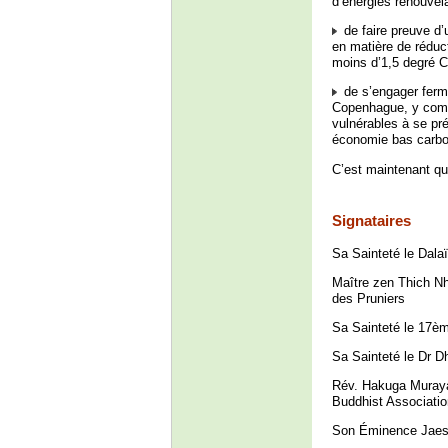
d’énergies renouvel
de faire preuve d’
en matière de réduc
moins d’1,5 degré Ce
de s’engager ferm
Copenhague, y compr
vulnérables à se pr
économie bas carbo
C’est maintenant qu’i
Signataires
Sa Sainteté le Dal
Maître zen Thich Nh
des Pruniers
Sa Sainteté le 17è
Sa Sainteté le Dr 
Rév. Hakuga Muraya
Buddhist Associati
Son Éminence Jaesu