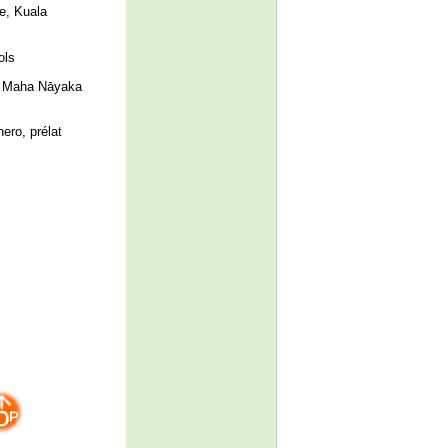
e, Kuala
ols
ha Maha Nāyaka
ro, prélat