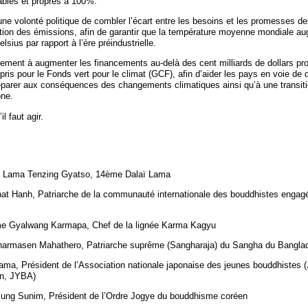
ables et propres à 100%.
une volonté politique de combler l’écart entre les besoins et les promesses de
tion des émissions, afin de garantir que la température moyenne mondiale a
lsius par rapport à l’ère préindustrielle.
ement à augmenter les financements au-delà des cent milliards de dollars pr
is pour le Fonds vert pour le climat (GCF), afin d’aider les pays en voie de
éparer aux conséquences des changements climatiques ainsi qu’à une transit
ne.
l faut agir.
aï Lama Tenzing Gyatso, 14ème Dalaï Lama
at Hanh, Patriarche de la communauté internationale des bouddhistes engagé
me Gyalwang Karmapa, Chef de la lignée Karma Kagyu
Dharmasen Mahathero, Patriarche suprême (Sangharaja) du Sangha du Bangla
ma, Président de l’Association nationale japonaise des jeunes bouddhistes 
on, JYBA)
ng Sunim, Président de l’Ordre Jogye du bouddhisme coréen