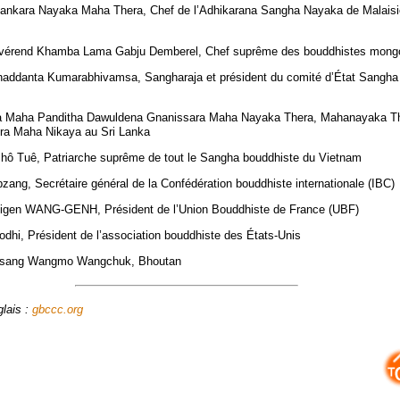
nankara Nayaka Maha Thera, Chef de l’Adhikarana Sangha Nayaka de Malaisi
évérend Khamba Lama Gabju Demberel, Chef suprême des bouddhistes mong
Bhaddanta Kumarabhivamsa, Sangharaja et président du comité d’État Sang
 Maha Panditha Dawuldena Gnanissara Maha Nayaka Thera, Mahanayaka The
ra Maha Nikaya au Sri Lanka
Phô Tuê, Patriarche suprême de tout le Sangha bouddhiste du Vietnam
ang, Secrétaire général de la Confédération bouddhiste internationale (IBC)
eigen WANG-GENH, Président de l’Union Bouddhiste de France (UBF)
dhi, Président de l’association bouddhiste des États-Unis
esang Wangmo Wangchuk, Bhoutan
lais :
gbccc.org