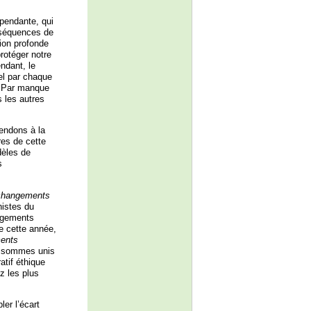
pendante, qui
onséquences de
sion profonde
rotéger notre
ndant, le
rel par chaque
. Par manque
 les autres
endons à la
res de cette
dèles de
s
s changements
histes du
ngements
ée cette année,
ments
 sommes unis
atif éthique
z les plus
ler l’écart