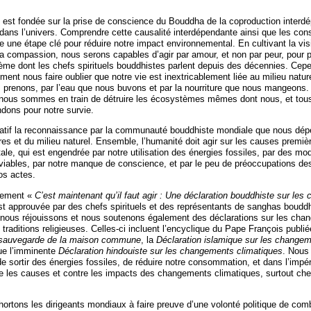
 est fondée sur la prise de conscience du Bouddha de la coproduction interdé
st dans l’univers. Comprendre cette causalité interdépendante ainsi que les c
e une étape clé pour réduire notre impact environnemental. En cultivant la vi
e la compassion, nous serons capables d’agir par amour, et non par peur, pour p
hème dont les chefs spirituels bouddhistes parlent depuis des décennies. Cepe
ement nous faire oublier que notre vie est inextricablement liée au milieu natu
s prenons, par l’eau que nous buvons et par la nourriture que nous mangeons
 nous sommes en train de détruire les écosystèmes mêmes dont nous, et tous
ndons pour notre survie.
atif la reconnaissance par la communauté bouddhiste mondiale que nous dép
res et du milieu naturel. Ensemble, l’humanité doit agir sur les causes premiè
le, qui est engendrée par notre utilisation des énergies fossiles, par des mo
ables, par notre manque de conscience, et par le peu de préoccupations de
s actes.
vement «
C’est maintenant qu’il faut agir : Une déclaration bouddhiste sur le
st approuvée par des chefs spirituels et des représentants de sanghas boudd
 nous réjouissons et nous soutenons également des déclarations sur les cha
 traditions religieuses. Celles-ci incluent l’encyclique du Pape François publi
la sauvegarde de la maison commune
, la
Déclaration islamique sur les change
que l’imminente
Déclaration hindouiste sur les changements climatiques
. Nous
e sortir des énergies fossiles, de réduire notre consommation, et dans l’impér
tre les causes et contre les impacts des changements climatiques, surtout che
hortons les dirigeants mondiaux à faire preuve d’une volonté politique de comb