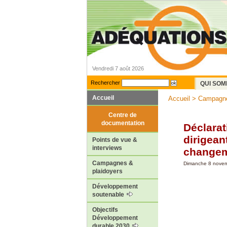
Vendredi 7 août 2026
Rechercher
QUI SOM
Accueil
Accueil
>
Campagne
Centre de
documentation
Déclarat
dirigean
Points de vue &
interviews
changem
Campagnes &
Dimanche 8 nove
plaidoyers
Développement
soutenable
Objectifs
Développement
durable 2030