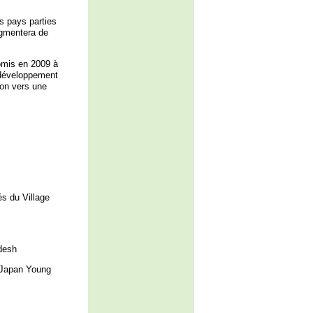
s pays parties
ugmentera de
omis en 2009 à
 développement
ion vers une
s du Village
desh
(Japan Young