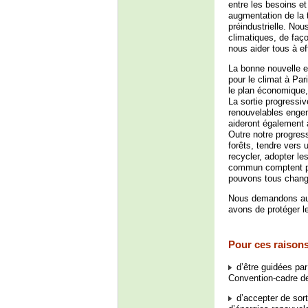
entre les besoins e
augmentation de la 
préindustrielle. N
climatiques, de faç
nous aider tous à e
La bonne nouvelle e
pour le climat à Par
le plan économique,
La sortie progressiv
renouvelables enge
aideront également 
Outre notre progres
forêts, tendre vers
recycler, adopter le
commun comptent par
pouvons tous chang
Nous demandons aux 
avons de protéger le
Pour ces raisons
d’être guidées par
Convention-cadre d
d’accepter de sorti