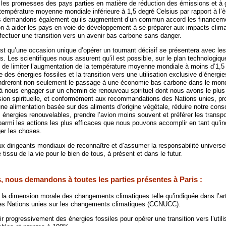
t les promesses des pays parties en matière de réduction des émissions et à 
température moyenne mondiale inférieure à 1,5 degré Celsius par rapport à l’è
ous demandons également qu’ils augmentent d’un commun accord les financem
on à aider les pays en voie de développement à se préparer aux impacts clima
ffectuer une transition vers un avenir bas carbone sans danger.
st qu’une occasion unique d’opérer un tournant décisif se présentera avec le
is. Les scientifiques nous assurent qu’il est possible, sur le plan technologi
 de limiter l’augmentation de la température moyenne mondiale à moins d’1,5
e des énergies fossiles et la transition vers une utilisation exclusive d’énergie
ndreront non seulement le passage à une économie bas carbone dans le mon
à nous engager sur un chemin de renouveau spirituel dont nous avons le plus
sion spirituelle, et conformément aux recommandations des Nations unies, pr
 une alimentation basée sur des aliments d’origine végétale, réduire notre con
s énergies renouvelables, prendre l’avion moins souvent et préférer les transp
mi les actions les plus efficaces que nous pouvons accomplir en tant qu’in
er les choses.
dirigeants mondiaux de reconnaître et d’assumer la responsabilité universe
 tissu de la vie pour le bien de tous, à présent et dans le futur.
, nous demandons à toutes les parties présentes à Paris :
 la dimension morale des changements climatiques telle qu’indiquée dans l’art
es Nations unies sur les changements climatiques (CCNUCC).
r progressivement des énergies fossiles pour opérer une transition vers l’utili