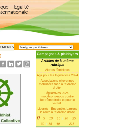
EMENTS
Campagnes & plaidoyers
)
Articles de la même
rubrique
Alertes féministes
Agir pour les législatives 2024
Associations citoyennes
mobilisées face à l’extrême
droite !
Législatives 2024 :
mobilisons-nous contre
l’extrême droite et pour le
vivant !
Libertés ! Ensemble, barrons
la route à l’extrême droite
0
5
10
15
20
25
|
|
|
|
|
|
30
35
40
215
|
|
|
...
|