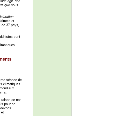
vons agir, non
tré que nous
éclaration
rituels et
e de 37 pays,
uddhistes sont
r
limatiques.
ements
1ème séance de
s climatiques
s mondiaux
imat.
 raison de nos
ais pour ce
s devons
 et