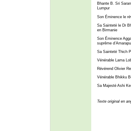
Bhante B. Sri Sara
Lumpur
Son Éminence le r
Sa Sainteté le Dr 
en Birmanie
Son Éminence Agga
suprême d’Amarapu
Sa Sainteté Thich 
Vénérable Lama Lobz
Révérend Olivier R
Vénérable Bhikku Bo
Sa Majesté Ashi K
Texte original en ang