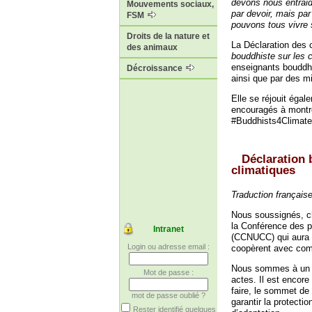
devons nous entraid
Mouvements sociaux,
par devoir, mais pa
FSM
pouvons tous vivre 
Droits de la nature et
La Déclaration des 
des animaux
bouddhiste sur les
enseignants bouddhi
Décroissance
ainsi que par des mi
Elle se réjouit égal
encouragés à montrer
#Buddhists4Climate.
Déclaration 
climatiques
Traduction française
Nous soussignés, c
la Conférence des p
Intranet
(CCNUCC) qui aura l
Login ou adresse email :
coopèrent avec comp
Nous sommes à un mo
Mot de passe :
actes. Il est encore
faire, le sommet de
mot de passe oublié ?
garantir la protecti
Rester identifié quelques