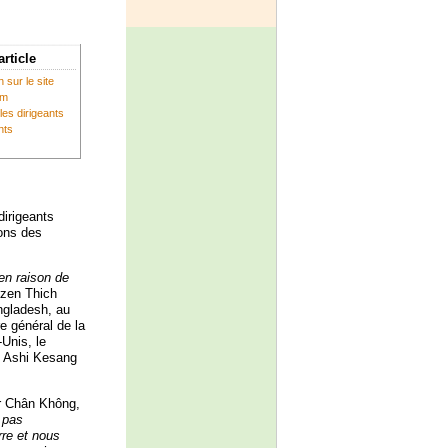
article
 sur le site
om
les dirigeants
nts
dirigeants
ions des
en raison de
e zen Thich
ngladesh, au
e général de la
Unis, le
n Ashi Kesang
r Chân Không,
t pas
re et nous