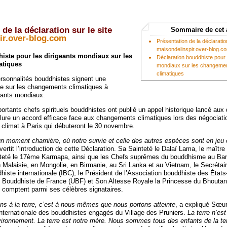
de la déclaration sur le site
Sommaire de cet 
ir.over-blog.com
Présentation de la déclaration
maisondelinspir.over-blog.c
iste pour les dirigeants mondiaux sur les
Déclaration bouddhiste pour 
atiques
mondiaux sur les changeme
climatiques
rsonnalités bouddhistes signent une
que sur les changements climatiques à
geants mondiaux.
rtants chefs spirituels bouddhistes ont publié un appel historique lancé aux 
clure un accord efficace face aux changements climatiques lors des négociat
 climat à Paris qui débuteront le 30 novembre.
moment charnière, où notre survie et celle des autres espèces sont en jeu 
ertit l’introduction de cette Déclaration. Sa Sainteté le Dalaï Lama, le maîtr
teté le 17ème Karmapa, ainsi que les Chefs suprêmes du bouddhisme au Ba
 Malaisie, en Mongolie, en Birmanie, au Sri Lanka et au Vietnam, le Secrétair
iste internationale (IBC), le Président de l’Association bouddhiste des États-
n Bouddhiste de France (UBF) et Son Altesse Royale la Princesse du Bhouta
mptent parmi ses célèbres signataires.
s à la terre, c’est à nous-mêmes que nous portons atteinte
, a expliqué Sœu
ternationale des bouddhistes engagés du Village des Pruniers.
La terre n’es
ironnement. La terre est notre mère. Nous sommes tous des enfants de la ter