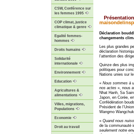
CSW, Conférence sur
les femmes 1995
Présentation 
maisondelinsp
COP climat, justice
climatique & genre
Déclaration bouddh
Egalité femmes-
changements clim
hommes
Les plus grandes pe
Droits humains
déclaration histori
l’attention des diri
Solidarité
internationale
Quinze des plus impo
politiques pour con
Environnement
Nations unies sur le
Education
«
Nous sommes à un 
nos actes
», nous av
Agricultures &
Nhat Hanh, Sa Sain
alimentations
Japon, en Corée, en
Confédération bouddh
Villes, migrations,
Président de l’Unio
Populations
Wangmo Wangchuk co
Economie
«
Quand nous nuison
de la communauté in
Droit au travail
seulement notre env