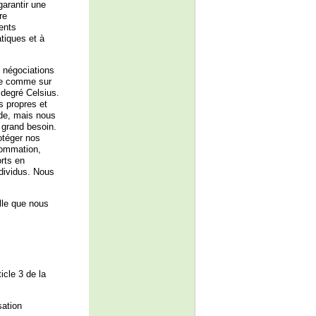
garantir une
re
ents
tiques et à
s négociations
que comme sur
 degré Celsius.
s propres et
de, mais nous
 grand besoin.
otéger nos
sommation,
orts en
dividus. Nous
lle que nous
icle 3 de la
sation