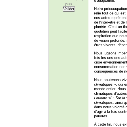
d’adaptation.
jours
Notre préoccupation
relie tout ce qui e
nos actes représent
de l’inter-être et d
planète. C’est un t
quotidien peut facil
respiration que nou
de vision profonde,
êtres vivants, dépe
Nous jugeons impér
fois les uns des aut
crise environnementa
consommation non vi
conséquences de no
Nous soutenons vi
climatiques
», qui e
monde entier. Nous
climatiques d’autres
Laudato si’ : Sur 
climatiques
, ainsi 
dans notre volonté d
d’agir à la fois con
pauvres.
À cette fin, nous ex