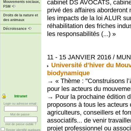
cabinet DS AVOCATS, cabinet f
Mouvements sociaux,
FSM
privé des affaires aborderont
Droits de la nature et
les impacts de la loi ALUR sur 
des animaux
réhabilitation des friches indust
Décroissance
les responsabilités (...) »
11 - 15 JANVIER 2016 / MU
Université d’hiver du Mouv
biodynamique
→ « Thème : "Construisons l’à
pour les acteurs du mouvemen
→ Pour la prochaine édition 
Intranet
proposons à tous les acteurs
Login ou adresse email :
agriculteurs, conseillers et f
Mot de passe :
associatifs... de venir travaill
mot de passe oublié ?
projet professionnel ou associa
Rester identifié quelques