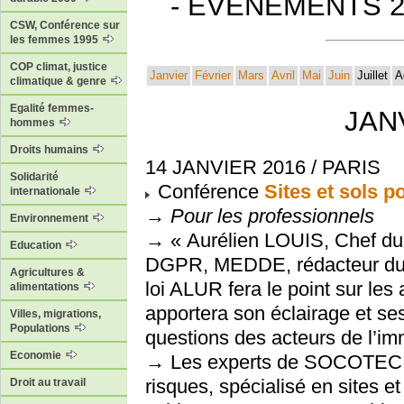
- EVENEMENTS 2
CSW, Conférence sur
les femmes 1995
COP climat, justice
Janvier
Février
Mars
Avril
Mai
Juin
Juillet
A
climatique & genre
Egalité femmes-
JAN
hommes
Droits humains
14 JANVIER 2016 / PARIS
Solidarité
Conférence
Sites et sols p
internationale
→
Pour les professionnels
Environnement
→ « Aurélien LOUIS, Chef du 
Education
DGPR, MEDDE, rédacteur du te
Agricultures &
loi ALUR fera le point sur les 
alimentations
apportera son éclairage et se
Villes, migrations,
Populations
questions des acteurs de l’immo
Economie
→ Les experts de SOCOTEC, a
risques, spécialisé en sites et
Droit au travail