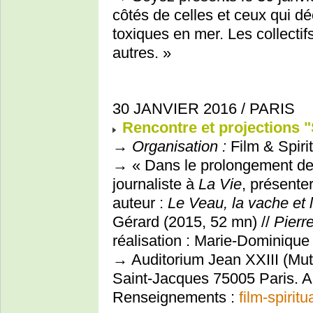
côtés de celles et ceux qui déc
toxiques en mer. Les collectifs
autres. »
30 JANVIER 2016 / PARIS
Rencontre et projections "S
→
Organisation :
Film & Spirit
→ « Dans le prolongement d
journaliste à
La Vie
, présente
auteur :
Le Veau, la vache et le
Gérard (2015, 52 mn) //
Pierr
réalisation : Marie-Dominique 
→ Auditorium Jean XXIII (Mutu
Saint-Jacques 75005 Paris. Ac
Renseignements :
film-spiritu