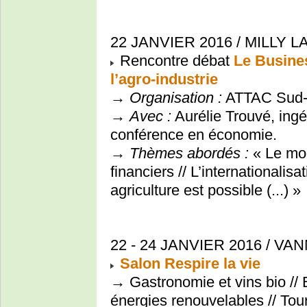
22 JANVIER 2016 / MILLY L
Rencontre débat
Le Busines
l’agro-industrie
→
Organisation :
ATTAC Sud-
→
Avec :
Aurélie Trouvé, ing
conférence en économie.
→
Thèmes abordés :
« Le mod
financiers // L’internationalis
agriculture est possible (...) »
22 - 24 JANVIER 2016 / VAN
Salon Respire la vie
→ Gastronomie et vins bio // Bi
énergies renouvelables // Tour