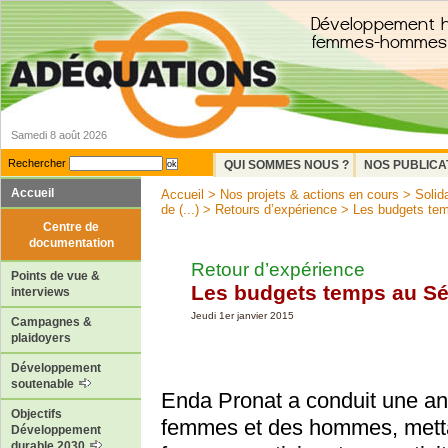
Samedi 8 août 2026
Rechercher
QUI SOMMES NOUS ?
NOS PUBLICA
Accueil
Accueil
>
Nos projets & actions en cours
>
Solid
de (...)
>
Retours d’expérience
> Les budgets te
Centre de
documentation
Retour d’expérience
Points de vue &
Les budgets temps au S
interviews
Jeudi 1er janvier 2015
Campagnes &
plaidoyers
Développement
soutenable
Enda Pronat a conduit une an
Objectifs
femmes et des hommes, mett
Développement
durable 2030