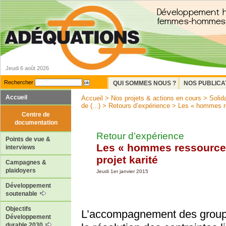
Jeudi 6 août 2026
Rechercher
QUI SOMMES NOUS ?
NOS PUBLICA
Accueil
Accueil
>
Nos projets & actions en cours
>
Solid
de (...)
>
Retours d’expérience
> Les « hommes res
Centre de
documentation
Retour d’expérience
Points de vue &
Les « hommes ressource
interviews
projet karité
Campagnes &
plaidoyers
Jeudi 1er janvier 2015
Développement
soutenable
Objectifs
L’accompagnement des groupe
Développement
durable 2030