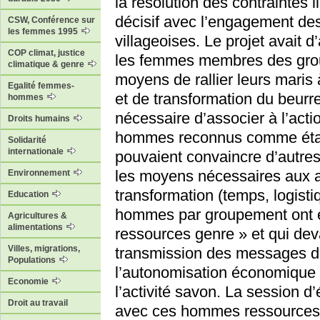
la résolution des contraintes 
décisif avec l’engagement 
CSW, Conférence sur
les femmes 1995
villageoises. Le projet avait d
COP climat, justice
les femmes membres des grou
climatique & genre
moyens de rallier leurs maris 
Egalité femmes-
et de transformation du beurre
hommes
nécessaire d’associer à l’act
Droits humains
hommes reconnus comme étant
Solidarité
internationale
pouvaient convaincre d’autre
les moyens nécessaires aux ac
Environnement
transformation (temps, logisti
Education
hommes par groupement ont ét
Agricultures &
alimentations
ressources genre » et qui deva
Villes, migrations,
transmission des messages de
Populations
l’autonomisation économique 
Economie
l’activité savon. La session 
Droit au travail
avec ces hommes ressources a