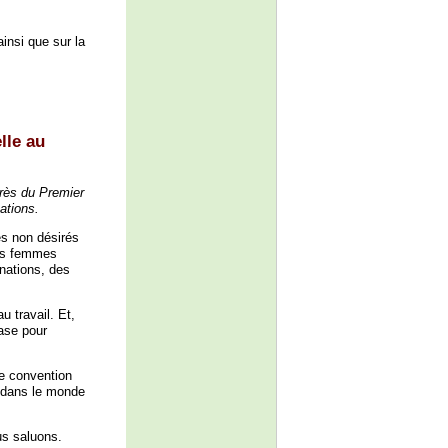
ainsi que sur la
lle au
près du Premier
ations.
s non désirés
les femmes
inations, des
u travail. Et,
base pour
ne convention
 dans le monde
us saluons.