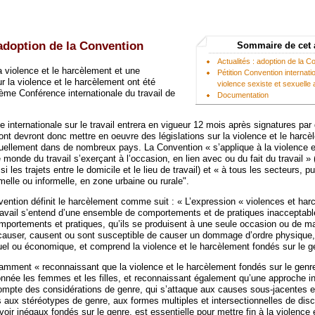
 adoption de la Convention
Sommaire de cet 
Actualités : adoption de la C
a violence et le harcèlement et une
Pétition Convention internati
la violence et le harcèlement ont été
violence sexiste et sexuelle a
ème Conférence internationale du travail de
Documentation
 internationale sur le travail entrera en vigueur 12 mois après signatures par
ront devront donc mettre en oeuvre des législations sur la violence et le harcè
tuellement dans de nombreux pays. La Convention « s’applique à la violence e
monde du travail s’exerçant à l’occasion, en lien avec ou du fait du travail »
 les trajets entre le domicile et le lieu de travail) et « à tous les secteurs, pu
elle ou informelle, en zone urbaine ou rurale".
nvention définit le harcèlement comme suit : « L’expression « violences et ha
avail s’entend d’une ensemble de comportements et de pratiques inacceptabl
portements et pratiques, qu’ils se produisent à une seule occasion ou de ma
 causer, causent ou sont susceptible de causer un dommage d’ordre physique,
el ou économique, et comprend la violence et le harcèlement fondés sur le g
tamment « reconnaissant que la violence et le harcèlement fondés sur le genr
onnée les femmes et les filles, et reconnaissant également qu’une approche in
compte des considérations de genre, qui s’attaque aux causes sous-jacentes e
 aux stéréotypes de genre, aux formes multiples et intersectionnelles de disc
oir inégaux fondés sur le genre, est essentielle pour mettre fin à la violence 