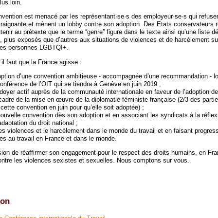
lus loin.
onvention est menacé par les représentant·se·s des employeur·se·s qui refusen
raignante et mènent un lobby contre son adoption. Des Etats conservateurs r
enir au prétexte que le terme “genre” figure dans le texte ainsi qu’une liste dé
, plus exposés que d’autres aux situations de violences et de harcèlement sur
 les personnes LGBTQI+.
, il faut que la France agisse :
option d’une convention ambitieuse - accompagnée d’une recommandation - l
conférence de l’OIT qui se tiendra à Genève en juin 2019 ;
oyer actif auprès de la communauté internationale en faveur de l’adoption de
cadre de la mise en œuvre de la diplomatie féministe française (2/3 des parti
 cette convention en juin pour qu’elle soit adoptée) ;
 nouvelle convention dès son adoption et en associant les syndicats à la réflex
daptation du droit national ;
es violences et le harcèlement dans le monde du travail et en faisant progresse
es au travail en France et dans le monde.
sion de réaffirmer son engagement pour le respect des droits humains, en Fra
ontre les violences sexistes et sexuelles. Nous comptons sur vous.
ion