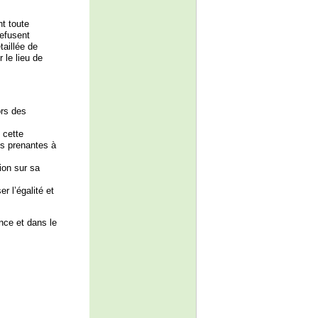
t toute
efusent
taillée de
 le lieu de
ors des
 cette
es prenantes à
ion sur sa
r l’égalité et
nce et dans le