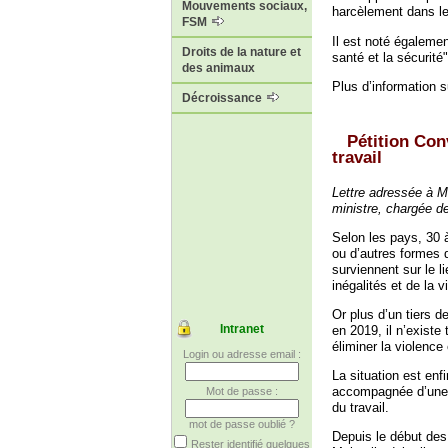
Mouvements sociaux,
harcèlement dans le
FSM
Il est noté égalemen
Droits de la nature et
santé et la sécurité"
des animaux
Plus d’information su
Décroissance
Pétition Con
travail
Lettre adressée à M
ministre, chargée de
Selon les pays, 30
ou d’autres formes 
surviennent sur le l
inégalités et de la v
Or plus d’un tiers d
Intranet
en 2019, il n’exist
éliminer la violence 
Login ou adresse email :
La situation est enf
accompagnée d’une 
Mot de passe :
du travail.
mot de passe oublié ?
Depuis le début des
Rester identifié quelques