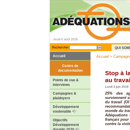
Jeudi 6 août 2026
Rechercher
QUI SOM
Accueil
Accueil
>
Campagne
Centre de
documentation
Stop à l
au travai
Points de vue &
interviews
Lundi 3 juin 2019
25% des agr
Campagnes &
surviennent su
plaidoyers
du travail (
recommandati
Développement
monde du trav
soutenable
Adéquations 
français pour
Objectifs
contre la viol
Développement
durable 2030