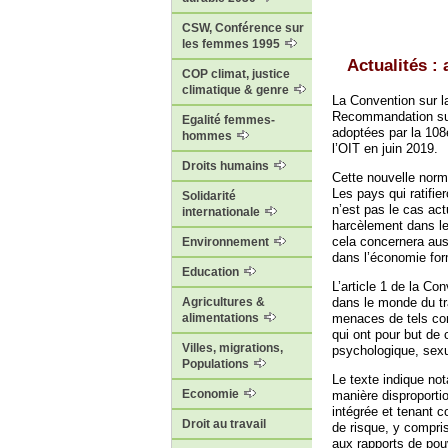
CSW, Conférence sur
les femmes 1995
Actualités :
COP climat, justice
climatique & genre
La Convention sur l
Recommandation sur 
Egalité femmes-
adoptées par la 108
hommes
l’OIT en juin 2019.
Droits humains
Cette nouvelle norme
Les pays qui ratifie
Solidarité
n’est pas le cas ac
internationale
harcèlement dans le 
cela concernera aussi
Environnement
dans l’économie form
Education
L’article 1 de la Co
Agricultures &
dans le monde du tr
alimentations
menaces de tels com
qui ont pour but de
Villes, migrations,
psychologique, sexu
Populations
Le texte indique no
Economie
manière disproporti
intégrée et tenant 
Droit au travail
de risque, y compris
aux rapports de pouv