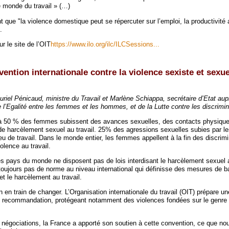
 monde du travail » (…)
t que "la violence domestique peut se répercuter sur l’emploi, la productivité 
.
r le site de l’OIT
https://www.ilo.org/ilc/ILCSessions...
vention internationale contre la violence sexiste et sexue
uriel Pénicaud, ministre du Travail et Marlène Schiappa, secrétaire d’Etat au
 l’Egalité entre les femmes et les hommes, et de la Lutte contre les discrimin
 à 50 % des femmes subissent des avances sexuelles, des contacts physique
de harcèlement sexuel au travail. 25% des agressions sexuelles subies par 
ieu de travail. Dans le monde entier, les femmes appellent à la fin des discrim
iolence au travail.
es pays du monde ne disposent pas de lois interdisant le harcèlement sexuel a
e toujours pas de norme au niveau international qui définisse des mesures de 
et le harcèlement au travail.
in en train de changer. L’Organisation internationale du travail (OIT) prépare u
recommandation, protégeant notamment des violences fondées sur le genre
 négociations, la France a apporté son soutien à cette convention, ce que no