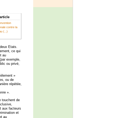
article
onvention
onale contre la
u (...)
 deux Etats.
lement, ce qui
t au
 (par exemple,
blic ou privé,
rcèlement »
es, ou de
nière répétée,
enre ».
e touchent de
clusive,
t aux facteurs
rimination et
et au