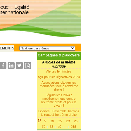
EMENTS
Campagnes & plaidoyers
Articles de la même
rubrique
Alertes féministes
Agir pour les législatives 2024
Associations citoyennes
mobilisées face à l’extrême
droite !
Législatives 2024 :
mobilisons-nous contre
l’extrême droite et pour le
vivant !
Libertés ! Ensemble, barrons
la route à l’extrême droite
0
5
10
15
20
25
|
|
|
|
|
|
30
35
40
215
|
|
|
...
|