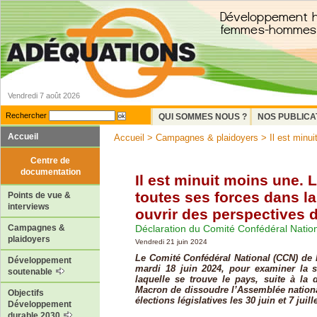
Vendredi 7 août 2026
Rechercher
QUI SOMMES NOUS ?
NOS PUBLICA
Accueil
Accueil
>
Campagnes & plaidoyers
> Il est minui
Centre de
documentation
Il est minuit moins une.
toutes ses forces dans la
Points de vue &
interviews
ouvrir des perspectives 
Déclaration du Comité Confédéral Natio
Campagnes &
plaidoyers
Vendredi 21 juin 2024
Le Comité Confédéral National (CCN) de l
Développement
mardi 18 juin 2024, pour examiner la s
soutenable
laquelle se trouve le pays, suite à la
Macron de dissoudre l’Assemblée nationa
Objectifs
élections législatives les 30 juin et 7 juille
Développement
durable 2030