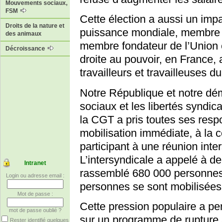
Mouvements sociaux,
FSM
Cette élection a aussi un imp
Droits de la nature et
puissance mondiale, membre d
des animaux
membre fondateur de l’Union 
Décroissance
droite au pouvoir, en France, 
travailleurs et travailleuses 
Notre République et notre dém
sociaux et les libertés syndic
la CGT a pris toutes ses respo
mobilisation immédiate, à la co
participant à une réunion inte
L’intersyndicale a appelé à d
Intranet
rassemblé 680 000 personnes
Login ou adresse email :
personnes se sont mobilisées
Mot de passe :
Cette pression populaire a pe
mot de passe oublié ?
sur un programme de rupture a
Rester identifié quelques