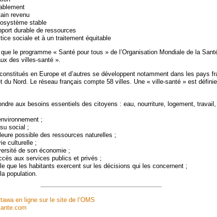
nablement
tain revenu
cosystème stable
port durable de ressources
stice sociale et à un traitement équitable
i que le programme « Santé pour tous » de l’Organisation Mondiale de la San
aux des villes-santé ».
 constitués en Europe et d’autres se développent notamment dans les pays f
 du Nord. Le réseau français compte 58 villes. Une « ville-santé » est définie
ndre aux besoins essentiels des citoyens : eau, nourriture, logement, travail,
environnement ;
su social ;
illeure possible des ressources naturelles ;
ie culturelle ;
iversité de son économie ;
ccès aux services publics et privés ;
le que les habitants exercent sur les décisions qui les concernent ;
la population.
ttawa en ligne sur le site de l’OMS
-sante.com