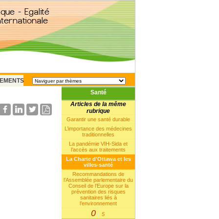
EMENTS
Santé
Articles de la même
rubrique
Garantir une santé durable
L’importance des médecines
traditionnelles
La pandémie VIH-Sida et
l’accès aux traitements
La Charte d’Ottawa et les
villes-santé
Recommandations de
l’Assemblée parlementaire du
Conseil de l’Europe sur la
prévention des risques
sanitaires liés à
l’environnement
0
5
|