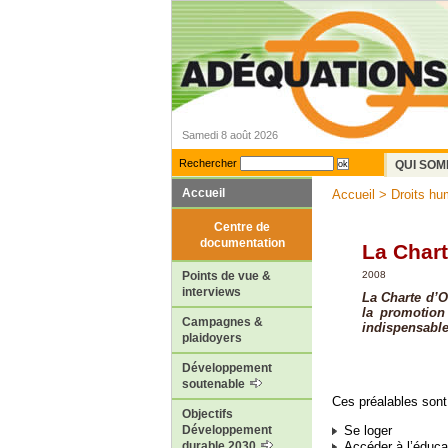
Samedi 8 août 2026
Rechercher
QUI SOM
Accueil
Accueil
>
Droits hu
Centre de
documentation
La Chart
2008
Points de vue &
interviews
La Charte d’O
la promotion 
Campagnes &
indispensable
plaidoyers
Développement
soutenable
Ces préalables sont
Objectifs
Développement
Se loger
durable 2030
Accéder à l’éduca