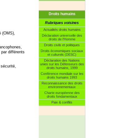
Droits humains
Rubriques voisines
Actualités droits humains
té (OMS),
Déclaration universelle des
droits de l’Homme
Droits civils et politiques
rancophones,
Droits économiques sociaux
 par différents
et culturels (DESC)
Déclaration des Nations
unies sur les Défenseurs des
 sécurité,
droits humains, 1999
Conférence mondiale sur les
droits humains 1993
Reconnaissance des droits
environnementaux
Charte européenne des
droits fondamentaux
Paix & conflits