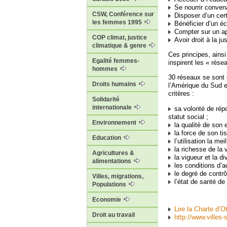
Se nourrir conve
CSW, Conférence sur
Disposer d’un cer
les femmes 1995
Bénéficier d’un é
Compter sur un ap
COP climat, justice
Avoir droit à la ju
climatique & genre
Ces principes, ains
Egalité femmes-
inspirent les « rése
hommes
30 réseaux se sont
Droits humains
l’Amérique du Sud et
critères :
Solidarité
internationale
sa volonté de répo
statut social ;
Environnement
la qualité de son 
la force de son tis
Education
l’utilisation la me
la richesse de la v
Agricultures &
la vigueur et la d
alimentations
les conditions d’a
le degré de contrô
Villes, migrations,
l’état de santé de 
Populations
Economie
Lire la Charte d’O
Droit au travail
http://www.villes